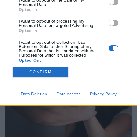
Personal Data.
Opted In
I want to opt-out of processing my
Personal Data for Targeted Advertising.
Opted In
Εφιάλτης για γυναίκα στην Πάτρα: Ο σύζυγός
της την καταδίωκε οδικώς μέχρι το
I want to opt-out of Collection, Use,
Retention, Sale, and/or Sharing of my
Αστυνομικό Τμήμα
Personal Data that Is Unrelated with the
Purposes for which it was collected.
23/07/2026 19:22
Opted Out
CONFIRM
Data Deletion
Data Access
Privacy Policy