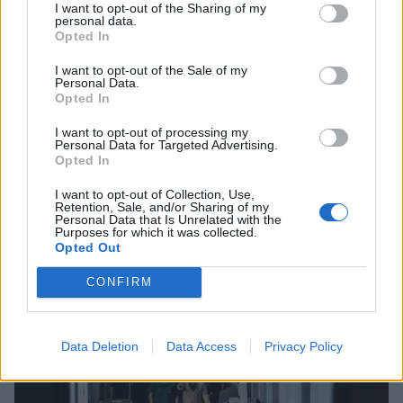
I want to opt-out of the Sharing of my
personal data.
Opted In
I want to opt-out of the Sale of my
Personal Data.
Opted In
Ελλάδα
I want to opt-out of processing my
Επιδεινώθηκε η κατάσταση της 6χρονης
Personal Data for Targeted Advertising.
Opted In
που νοσηλεύεται στη ΜΕΘ με
εγκεφαλίτιδα
I want to opt-out of Collection, Use,
Retention, Sale, and/or Sharing of my
23 Ιανουαρίου 2026 20:48
Personal Data that Is Unrelated with the
Purposes for which it was collected.
Opted Out
CONFIRM
Data Deletion
Data Access
Privacy Policy