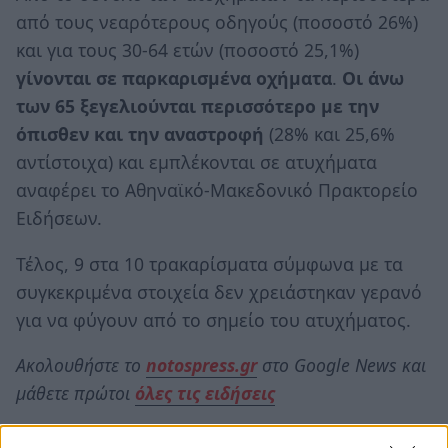
από τους νεαρότερους οδηγούς (ποσοστό 26%)
και για τους 30-64 ετών (ποσοστό 25,1%)
γίνονται σε παρκαρισμένα οχήματα
.
Οι άνω
των 65 ξεγελιούνται περισσότερο με την
όπισθεν και την αναστροφή
(28% και 25,6%
αντίστοιχα) και εμπλέκονται σε ατυχήματα
αναφέρει το Αθηναϊκό-Μακεδονικό Πρακτορείο
Ειδήσεων.
Τέλος, 9 στα 10 τρακαρίσματα σύμφωνα με τα
συγκεκριμένα στοιχεία δεν χρειάστηκαν γερανό
για να φύγουν από το σημείο του ατυχήματος.
Ακολουθήστε το
notospress.gr
στο Google News και
μάθετε πρώτοι
όλες τις ειδήσεις