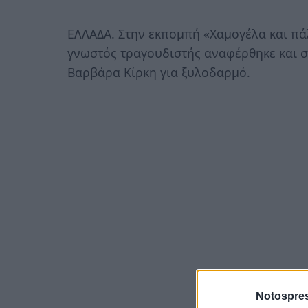
ΕΛΛΑΔΑ. Στην εκπομπή «Χαμογέλα και πά
γνωστός τραγουδιστής αναφέρθηκε και σ
Βαρβάρα Κίρκη για ξυλοδαρμό.
Notospres