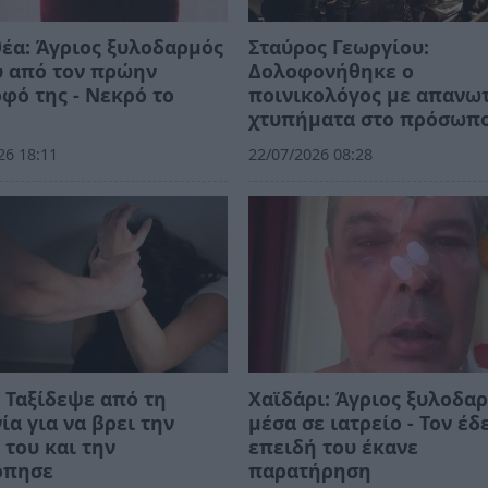
έα: Άγριος ξυλοδαρμός
Σταύρος Γεωργίου:
υ από τον πρώην
Δολοφονήθηκε ο
φό της - Νεκρό το
ποινικολόγος με απανω
ό
χτυπήματα στο πρόσωπ
26 18:11
22/07/2026 08:28
 Ταξίδεψε από τη
Χαϊδάρι: Άγριος ξυλοδα
ία για να βρει την
μέσα σε ιατρείο - Τον έδ
του και την
επειδή του έκανε
όπησε
παρατήρηση