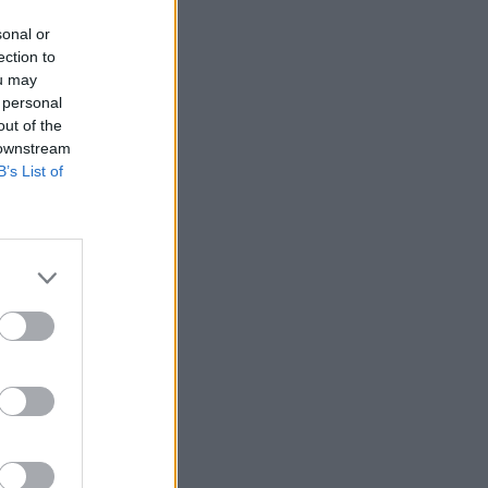
sonal or
ection to
ou may
 personal
out of the
 downstream
B’s List of