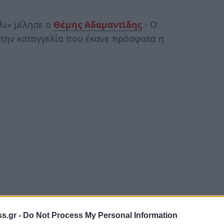
λι» μίλησε ο
Θέμης Αδαμαντίδης
- Ο
την καταγγελία που έκανε πρόσφατα η
s.gr -
Do Not Process My Personal Information