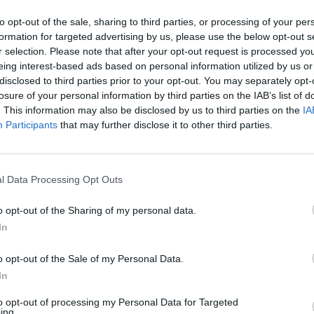
to opt-out of the sale, sharing to third parties, or processing of your per
formation for targeted advertising by us, please use the below opt-out s
r selection. Please note that after your opt-out request is processed y
eing interest-based ads based on personal information utilized by us or
disclosed to third parties prior to your opt-out. You may separately opt-
losure of your personal information by third parties on the IAB’s list of
. This information may also be disclosed by us to third parties on the
IA
Participants
that may further disclose it to other third parties.
ίδης είχε δηλώσει πως υπήρξε θύμα με τις
 μία γυναίκα, γιατί έτσι είμαι και θέλω να είμαι,
l Data Processing Opt Outs
ίτι και θα προσφέρει. Τη σχέση και την αγάπη την
o opt-out of the Sharing of my personal data.
αίκα να είναι στο σπίτι και με τα παιδιά και να
In
τα υπόλοιπα»
.
o opt-out of the Sale of my Personal Data.
 κατήγγειλε τον τραγουδιστή για ξυλοδαρμό.
In
 τους ήταν περιστασιακή και σχετικά με τις
to opt-out of processing my Personal Data for Targeted
ζεται ότι έχει στο κινητό της η πρώην
ing.