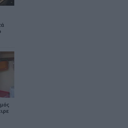
τά
ο
ρμός
ειρε