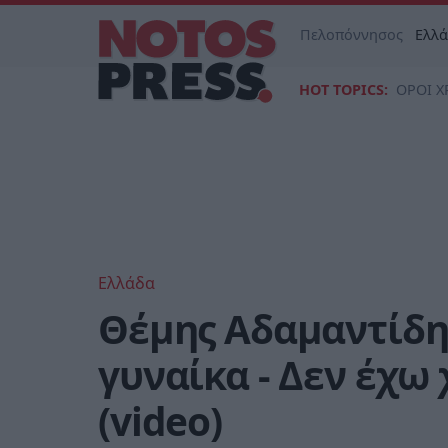
Πελοπόννησος
Ελλ
HOT TOPICS:
ΟΡΟΙ Χ
Ελλάδα
Θέμης Αδαμαντίδης
γυναίκα - Δεν έχω
(video)