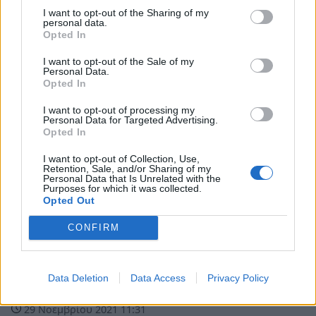
I want to opt-out of the Sharing of my
personal data.
Opted In
I want to opt-out of the Sale of my
Personal Data.
Opted In
I want to opt-out of processing my
Personal Data for Targeted Advertising.
Opted In
I want to opt-out of Collection, Use,
Retention, Sale, and/or Sharing of my
Personal Data that Is Unrelated with the
Purposes for which it was collected.
Opted Out
Αστυνομικά
CONFIRM
O αγαπημένος τραγουδιστής Θέμης
Αδαμαντίδης είδε τον χάρο με τα μάτια
Data Deletion
Data Access
Privacy Policy
του σε τροχαίο!
29 Νοεμβρίου 2021 11:31