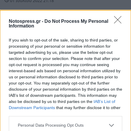
01 Ιουλίου 2022 21:18
Notospress.gr -
Do Not Process My Personal
Information
If you wish to opt-out of the sale, sharing to third parties, or
processing of your personal or sensitive information for
targeted advertising by us, please use the below opt-out
section to confirm your selection. Please note that after your
opt-out request is processed you may continue seeing
interest-based ads based on personal information utilized by
us or personal information disclosed to third parties prior to
your opt-out. You may separately opt-out of the further
disclosure of your personal information by third parties on the
IAB’s list of downstream participants. This information may
Ελλάδα
also be disclosed by us to third parties on the
IAB’s List of
Ο Θέμης Αδαμαντίδης έστησε τη Φαίη
Downstream Participants
that may further disclose it to other
third parties.
Σκορδά και τον Γιώργο Λιάγκα (video)
Personal Data Processing Opt Outs
04 Δεκεμβρίου 2021 16:28