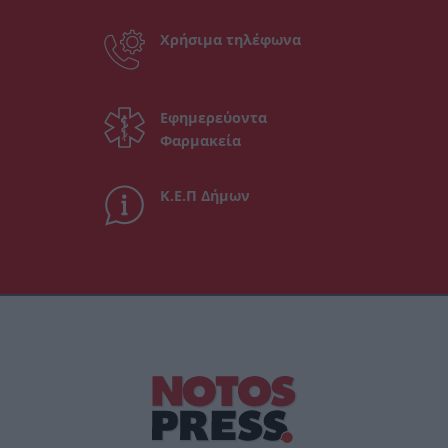
Χρήσιμα τηλέφωνα
Εφημερεύοντα
Φαρμακεία
Κ.Ε.Π Δήμων