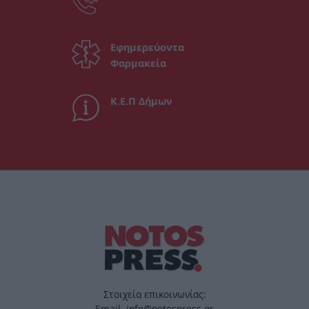
Εφημερεύοντα
Φαρμακεία
Κ.Ε.Π Δήμων
Στοιχεία επικοινωνίας:
Email. info@notospress.gr