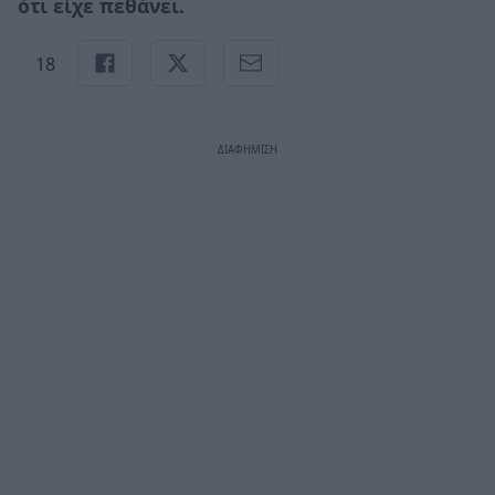
ότι είχε
πεθάνει.
18