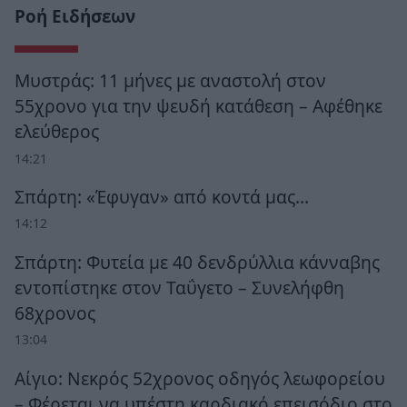
Ροή Ειδήσεων
Μυστράς: 11 μήνες με αναστολή στον
55χρονο για την ψευδή κατάθεση – Αφέθηκε
ελεύθερος
14:21
Σπάρτη: «Έφυγαν» από κοντά μας…
14:12
Σπάρτη: Φυτεία με 40 δενδρύλλια κάνναβης
εντοπίστηκε στον Ταΰγετο – Συνελήφθη
68χρονος
13:04
Αίγιο: Νεκρός 52χρονος οδηγός λεωφορείου
– Φέρεται να υπέστη καρδιακό επεισόδιο στο