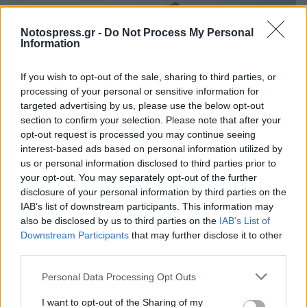
Notospress.gr -
Do Not Process My Personal
Information
If you wish to opt-out of the sale, sharing to third parties, or
processing of your personal or sensitive information for
targeted advertising by us, please use the below opt-out
section to confirm your selection. Please note that after your
opt-out request is processed you may continue seeing
interest-based ads based on personal information utilized by
us or personal information disclosed to third parties prior to
your opt-out. You may separately opt-out of the further
ΑΑΔΕ: 195 κτηνοτρόφοι ελέγχθηκαν στην
disclosure of your personal information by third parties on the
Κρήτη, 120 απουσίασαν και χάνουν τις
IAB’s list of downstream participants. This information may
επιδοτήσεις
also be disclosed by us to third parties on the
IAB’s List of
02/08/2026 15:34
Downstream Participants
that may further disclose it to other
third parties.
Personal Data Processing Opt Outs
I want to opt-out of the Sharing of my