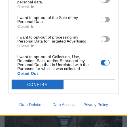
personal data.
Opted In
I want to opt-out of the Sale of my
Personal Data.
Opted In
I want to opt-out of processing my
Personal Data for Targeted Advertising.
Opted In
I want to opt-out of Collection, Use,
Κορινθία: Πέθανε η 50χρονη που
Retention, Sale, and/or Sharing of my
τραυματίστηκε στο τροχαίο στην Αρχαία
Personal Data that Is Unrelated with the
Purposes for which it was collected.
Νεμέα
Opted Out
19/07/2026 10:14
CONFIRM
Data Deletion
Data Access
Privacy Policy