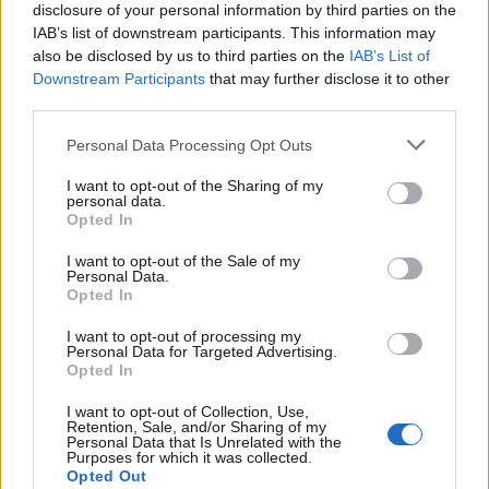
disclosure of your personal information by third parties on the
IAB’s list of downstream participants. This information may
also be disclosed by us to third parties on the
IAB’s List of
Downstream Participants
that may further disclose it to other
third parties.
Personal Data Processing Opt Outs
I want to opt-out of the Sharing of my
personal data.
Opted In
I want to opt-out of the Sale of my
Θλίψη στην Πάτρα: Πέθανε στο Νοσοκομείο
Personal Data.
«Άγιος Ανδρέας» βρέφος μόλις 8 ημερών
Opted In
08/08/2026 09:34
I want to opt-out of processing my
Personal Data for Targeted Advertising.
Opted In
I want to opt-out of Collection, Use,
Retention, Sale, and/or Sharing of my
Personal Data that Is Unrelated with the
Purposes for which it was collected.
Opted Out