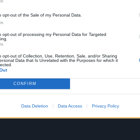
In
οπέμπτη έχει διασωθεί στην Ελληνική
o opt-out of the Sale of my Personal Data.
άχικος γάμος” που ξεκινά με το προξενιό δύο
In
ι την Καθαρή Δευτέρα με την πορεία των
υμπεθέρων.
to opt-out of processing my Personal Data for Targeted
ing.
In
o opt-out of Collection, Use, Retention, Sale, and/or Sharing
ersonal Data that Is Unrelated with the Purposes for which it
lected.
Out
CONFIRM
Data Deletion
Data Access
Privacy Policy