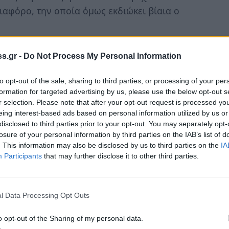
ιαφόρο, την οποία όμως εκδιώκει βίαια ο
ντιεξουσιαστής- Προμηθέας για να
s.gr -
Do Not Process My Personal Information
 τις αποφάσεις των θεών και να τον
ι την εξουσία....
to opt-out of the sale, sharing to third parties, or processing of your per
formation for targeted advertising by us, please use the below opt-out s
ια να διαπραγματευτεί την ελεύθερη
r selection. Please note that after your opt-out request is processed y
α απαρτίζεται από τον διπλωμάτη Ποσειδώνα,
eing interest-based ads based on personal information utilized by us or
disclosed to third parties prior to your opt-out. You may separately opt-
ο Τριβαλλό, που είναι εκπρόσωπος των
losure of your personal information by third parties on the IAB’s list of
-οι οποίες διεξάγονται δίπλα από ένα σφαχτό
. This information may also be disclosed by us to third parties on the
IA
α με τις συμβουλές του Προμηθέα, στον
Participants
that may further disclose it to other third parties.
με τον Πεισθέταιρο. Έτσι το έργο τελειώνει
ι της ουράνιας θεάς....
l Data Processing Opt Outs
o opt-out of the Sharing of my personal data.