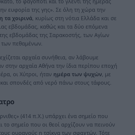
άτο, το φαγοπότι και το γλέντι της ημέρας
ην ευφορία της γης». Σε όλη τη χώρα την
η τα χοιρινά
, κυρίως στη νότια Ελλάδα και σε
ιας εβδομάδας, καθώς και τα δύο επόμενα
ώτης εβδομάδας της Σαρακοστής, των Αγίων
 των πεθαμένων.
εχίζεται αρχαία συνήθεια, αν λάβουμε
αν στην αρχαία Αθήνα την ίδια περίπου εποχή
μέρα, οι Χύτροι, ήταν
ημέρα των ψυχών
, με
και σπονδές από νερό πάνω στους τάφους.
ατρο
ρνιθες» (414 π.Χ.) υπάρχει ένα σημείο που
ι το σημείο που οι θεοί αρχίζουν να πεινούν
στους ουρανούς η τσίκνα των σφαχτών. Τότε