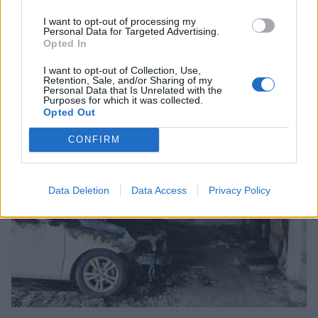
I want to opt-out of processing my
Personal Data for Targeted Advertising.
Opted In
Κοιμήθηκαν έξω από αστυνομικό τμήμα για
να προλάβουν διαβατήριο με την παλιά
I want to opt-out of Collection, Use,
ταυτότητα
Retention, Sale, and/or Sharing of my
Personal Data that Is Unrelated with the
Purposes for which it was collected.
02/08/2026 15:11
Opted Out
CONFIRM
Data Deletion
Data Access
Privacy Policy