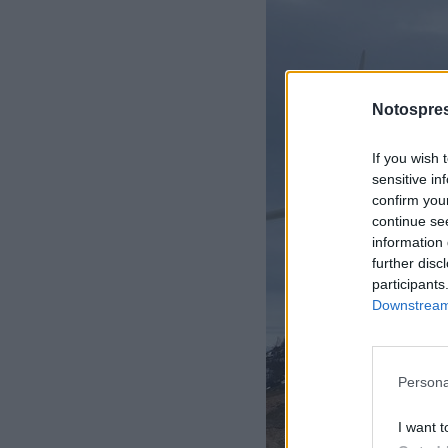
Notospres
If you wish 
sensitive in
confirm you
continue se
information 
further disc
participants
Downstream 
Persona
I want t