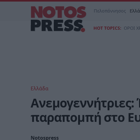
Πελοπόννησος
Ελλ
HOT TOPICS:
ΟΡΟΙ Χ
Ελλάδα
Ανεμογεννήτριες: 
παραπομπή στο Ευ
Notospress