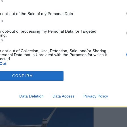
In
o opt-out of the Sale of my Personal Data.
In
ωπαϊκή Επιτροπή είχε κάνει συστάσεις στη
to opt-out of processing my Personal Data for Targeted
 από το 2014. Μετά από εννέα χρόνια και
ing.
In
 συμμόρφωση και αντίστοιχες σκόπιμες
ικού, η Ελλάδα έλαβε αιτιολογημένη γνώμη
o opt-out of Collection, Use, Retention, Sale, and/or Sharing
ersonal Data that Is Unrelated with the Purposes for which it
νών για να απαντήσει και να λάβει τα
lected.
Out
ιστολή και η αιτιολογημένη γνώμη είναι τα
ωπαϊκή Επιτροπή όταν διαπιστώνει ότι χώρες
CONFIRM
Το τρίτο βήμα είναι η παραπομπή της χώρας
Data Deletion
Data Access
Privacy Policy