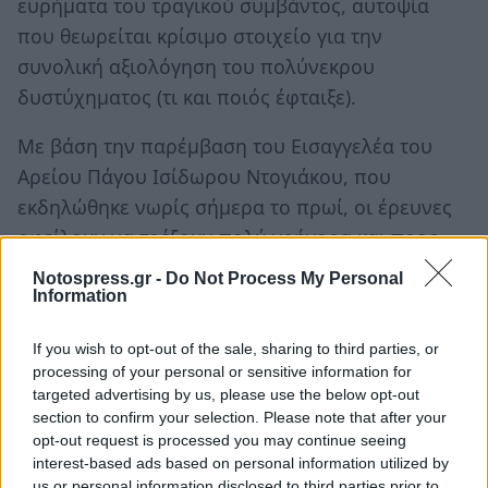
ευρήματα του τραγικού συμβάντος, αυτοψία
που θεωρείται κρίσιμο στοιχείο για την
συνολική αξιολόγηση του πολύνεκρου
δυστύχηματος (τι και ποιός έφταιξε).
Με βάση την παρέμβαση του Εισαγγελέα του
Αρείου Πάγου Ισίδωρου Ντογιάκου, που
εκδηλώθηκε νωρίς σήμερα το πρωί, οι έρευνες
οφείλουν να τρέξουν πολύ γρήγορα και προς
κάθε κατεύθυνση για να δοθούν
Notospress.gr -
Do Not Process My Personal
εμπεριστατωμένες απαντήσεις για τις ευθύνες
Information
και τα αίτια της τραγωδίας.
If you wish to opt-out of the sale, sharing to third parties, or
processing of your personal or sensitive information for
Ακολουθήστε το
notospress.gr
στο Google News και
targeted advertising by us, please use the below opt-out
μάθετε πρώτοι
όλες τις ειδήσεις
section to confirm your selection. Please note that after your
opt-out request is processed you may continue seeing
interest-based ads based on personal information utilized by
us or personal information disclosed to third parties prior to