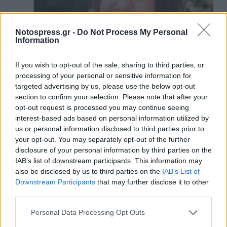
Notospress.gr -
Do Not Process My Personal
Information
If you wish to opt-out of the sale, sharing to third parties, or
processing of your personal or sensitive information for
targeted advertising by us, please use the below opt-out
section to confirm your selection. Please note that after your
opt-out request is processed you may continue seeing
interest-based ads based on personal information utilized by
us or personal information disclosed to third parties prior to
Μιλώντας στο
newsit.gr
, αναρωτιέται για την
your opt-out. You may separately opt-out of the further
disclosure of your personal information by third parties on the
κατάσταση του δικτύου και το ότι πρέπει όλοι να
IAB’s list of downstream participants. This information may
αναλάβουν τις ευθύνες τους.
«Το θέμα είναι γιατί
also be disclosed by us to third parties on the
IAB’s List of
σκοτώθηκε η κόρη μου. Δεν είναι αν κλαίω και
Downstream Participants
that may further disclose it to other
third parties.
οδύρομαι γιατί έχασα την κόρη μου. Το θέμα είναι να
μην γίνονται τέτοια ατυχήματα. Πρέπει να
Personal Data Processing Opt Outs
επιρριφθούν ευθύνες. Το αν ο σταθμάρχης ήταν