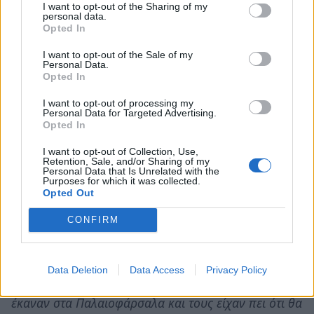
I want to opt-out of the Sharing of my
άπειρος, δεν μου λέει τίποτα, ηλεκτρονικά έπρεπε να
personal data.
Opted In
είναι όλα. Απ’ ότι διάβασα ο πρόεδρος μηχανοδηγών
του ΟΣΕ δήλωσε ότι όλα γίνονται χειροκίνητα, όταν
I want to opt-out of the Sale of my
Personal Data.
όλα λειτουργούν χειροκίνητα, θα γίνονται τέτοια
Opted In
ατυχήματα. Την κατάσταση του σιδηροδρομικού
I want to opt-out of processing my
δικτύου, που δεν την θέτουν σαν πρόβλημα μόνο οι
Personal Data for Targeted Advertising.
Opted In
εργαζόμενοι στα σωματεία τους, αλλά και η ίδια η
Κομισιόν, σε αυτήν ωφελείται το δυστύχημα και αν
I want to opt-out of Collection, Use,
Retention, Sale, and/or Sharing of my
δεν αλλάξουν και αυτά θα γίνουν και άλλα. Δεν
Personal Data that Is Unrelated with the
Purposes for which it was collected.
γίνεται το 2023 να μην έχουμε ηλεκτρονικά μέσα και
Opted Out
να γίνονται ολα χειροκίνητα, δεν είναι δυνατόν
CONFIRM
αυτό».
Όπως λέει
«δεν έχω κανένα νέο από την κόρη μου.
Data Deletion
Data Access
Privacy Policy
Μίλησα τελευταία φορά μαζί της στη στάση που
έκαναν στα Παλαιοφάρσαλα και τους είχαν πει ότι θα