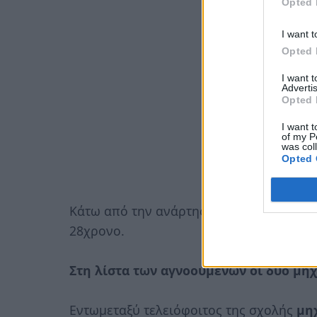
Opted 
I want t
Opted 
I want 
Advertis
Opted 
I want t
of my P
was col
Opted 
Κάτω από την ανάρτηση φίλοι και συγγενε
28χρονο.
Στη λίστα των αγνοούμενων οι δύο μη
Εντωμεταξύ τελειόφοιτος της σχολής
μη