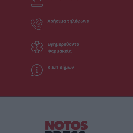
Χρήσιμα τηλέφωνα
Εφημερεύοντα
Φαρμακεία
Κ.Ε.Π Δήμων