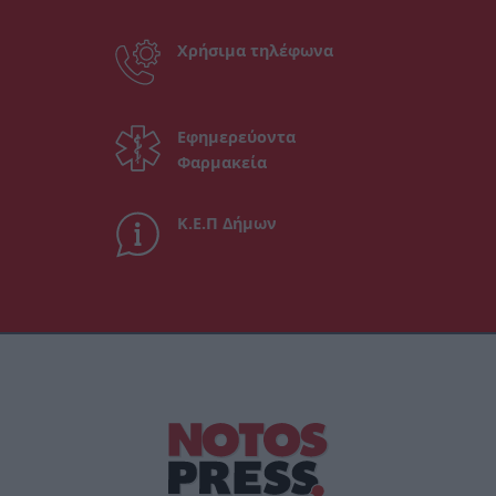
Χρήσιμα τηλέφωνα
Εφημερεύοντα
Φαρμακεία
Κ.Ε.Π Δήμων