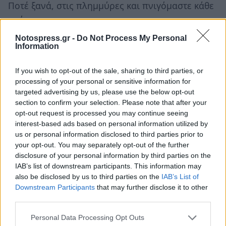
Ποτέ ξανά, στις πλημμύρες και πνιγόμαστε κάθε
χρόνο.
Notospress.gr -
Do Not Process My Personal
Το πραγματικό
«ποτέ ξανά»
πρέπει να το πει ο
Information
ίδιος ο Λαός!
If you wish to opt-out of the sale, sharing to third parties, or
Με τον οργανωμένο μαζικό αγώνα του, με την
processing of your personal or sensitive information for
targeted advertising by us, please use the below opt-out
στάση του σε όλες τις μάχες, σε σύγκρουση με
section to confirm your selection. Please note that after your
την πολιτική που εντείνει την εκμετάλλευση των
opt-out request is processed you may continue seeing
πολλών, που βάζει την ανθρώπινη ζωή στο ζύγι
interest-based ads based on personal information utilized by
us or personal information disclosed to third parties prior to
του κόστους – οφέλους, που στην τελική
your opt-out. You may separately opt-out of the further
αποτυπώνεται στο σύνθημα οι νεκροί μας τα
disclosure of your personal information by third parties on the
κέρδη τους!
IAB’s list of downstream participants. This information may
also be disclosed by us to third parties on the
IAB’s List of
Μόνο ο Λαός, μπορεί να σώσει τον Λαό με
Downstream Participants
that may further disclose it to other
third parties.
δυνατό ΚΚΕ!
Personal Data Processing Opt Outs
(*) Υποψήφιος Βουλευτής του ΚΚΕ στη Λακωνία