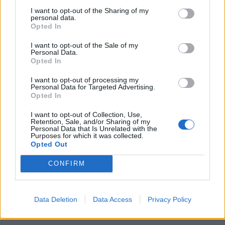
I want to opt-out of the Sharing of my
personal data.
Ακολουθήστε το
notospress.gr
στο Google News και
Opted In
μάθετε πρώτοι
όλες τις ειδήσεις
I want to opt-out of the Sale of my
Personal Data.
Opted In
TAGS:
ΒΑΣΙΛΗΣ ΒΡΟΥΛΙΤΗΣ
ΔΥΣΤΥΧΗΜΑ ΤΕΜΠΗ
I want to opt-out of processing my
Personal Data for Targeted Advertising.
ΤΕΜΠΗ
Opted In
I want to opt-out of Collection, Use,
Retention, Sale, and/or Sharing of my
Personal Data that Is Unrelated with the
Purposes for which it was collected.
Opted Out
CONFIRM
Data Deletion
Data Access
Privacy Policy