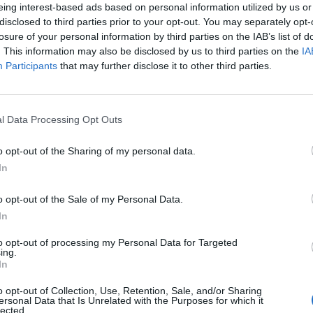
ου νοσηλεύεται σε κρίσιμη κατάσταση, μετά
eing interest-based ads based on personal information utilized by us or
η
.
disclosed to third parties prior to your opt-out. You may separately opt-
losure of your personal information by third parties on the IAB’s list of
. This information may also be disclosed by us to third parties on the
IA
φοιτητής ήταν ο μόνος επιβάτης του
πρώτου
Participants
that may further disclose it to other third parties.
, εκσφενδονίστηκε από το παράθυρο και
, η πτώση στο έδαφος του προκάλεσε σοβαρά
εί σε δύο χειρουργεία, με τους γιατρούς να
l Data Processing Opt Outs
ειες να τον σώσουν.
o opt-out of the Sharing of my personal data.
In
ένο στη
Λάρισα
με προορισμό τη
όγος – μηχανικός στο ΑΠΘ, ενώ ταυτόχρονα
o opt-out of the Sale of my Personal Data.
In
θάρα. Έξω από την Εντατική, βρίσκονται τα
ν περιμένοντας να μάθουν νέα του.
to opt-out of processing my Personal Data for Targeted
ing.
In
ews και μάθετε πρώτοι
όλες τις ειδήσεις
o opt-out of Collection, Use, Retention, Sale, and/or Sharing
ersonal Data that Is Unrelated with the Purposes for which it
lected.