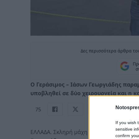
Δες περισσότερα άρθρα του
Πρ
σ
O Γεράσιμος – Ιάσων Γεωργιάδης παρα
υποβληθεί σε δύο χειρουργεία και η κ
Notospres
75
If you wish 
sensitive in
ΕΛΛΑΔΑ. Σκληρή μάχη για να κρατηθεί στ
confirm you