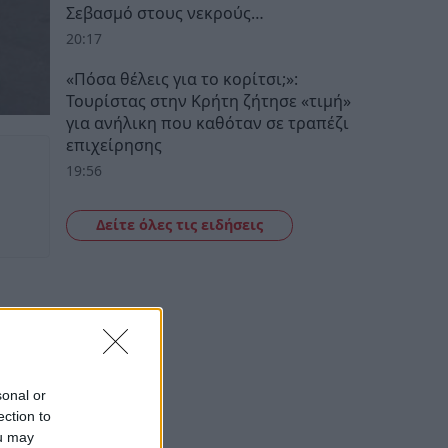
Σεβασμό στους νεκρούς…
20:17
«Πόσα θέλεις για το κορίτσι;»:
Τουρίστας στην Κρήτη ζήτησε «τιμή»
για ανήλικη που καθόταν σε τραπέζι
επιχείρησης
19:56
Δείτε όλες τις ειδήσεις
sonal or
ection to
ou may