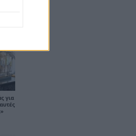
ς για
 αυτές
ς»