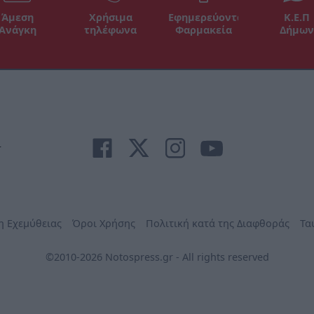
Άμεση
Χρήσιμα
Εφημερεύοντα
Κ.Ε.Π
Ανάγκη
τηλέφωνα
Φαρμακεία
Δήμων
r
η Εχεμύθειας
Όροι Χρήσης
Πολιτική κατά της Διαφθοράς
Τα
©2010-2026 Notospress.gr - All rights reserved