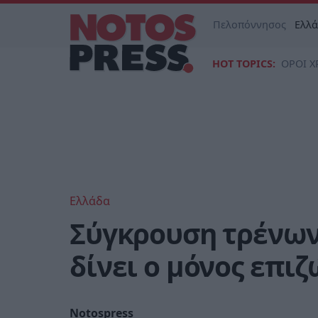
Πελοπόννησος
Ελλ
HOT TOPICS:
ΟΡΟΙ Χ
Ελλάδα
Σύγκρουση τρένων 
δίνει ο μόνος επι
Notospress