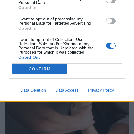
Personal Data.
Opted In
I want to opt-out of processing my
Personal Data for Targeted Advertising.
Opted In
I want to opt-out of Collection, Use,
Retention, Sale, and/or Sharing of my
Εφιάλτης για γυναίκα στην Πάτρα: Ο σύζυγός
Personal Data that Is Unrelated with the
Purposes for which it was collected.
της την καταδίωκε οδικώς μέχρι το
Opted Out
Αστυνομικό Τμήμα
CONFIRM
23/07/2026 19:22
Data Deletion
Data Access
Privacy Policy