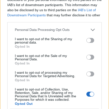
IAB’s list of downstream participants. This information may
also be disclosed by us to third parties on the
IAB’s List of
Downstream Participants
that may further disclose it to other
third parties.
Personal Data Processing Opt Outs
I want to opt-out of the Sharing of my
personal data.
Opted In
Ο μηχανοδηγός του προαστιακού τότε απαντά
I want to opt-out of the Sale of my
Personal Data.
«καλώς, ευχαριστώ πολύ» και συνεχίζει την
Opted In
πορεία του.
I want to opt-out of processing my
Personal Data for Targeted Advertising.
Ακολουθήστε το
notospress.gr
στο Google News και
Opted In
μάθετε πρώτοι
όλες τις ειδήσεις
I want to opt-out of Collection, Use,
Retention, Sale, and/or Sharing of my
Personal Data that Is Unrelated with the
Purposes for which it was collected.
TAGS:
ΔΥΣΤΥΧΗΜΑ ΤΕΜΠΗ
ΤΕΜΠΗ
Opted Out