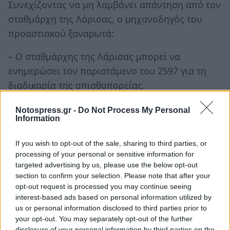
Συνεχίζοντας να μη λαμβάνει απάντηση από τον
σταθμάρχη της Λάρισας, ο μηχανοδηγός του
προαστιακού ξαναρωτά:
– Ο σταθμάρχης της Λάρισας μπορεί να
ενημερώσει τον παριστάμενο του 2597 για τη
διαδικασία της οπισθοπορείας.
Σε αυτό το σημείο, και σύμφωνα με το βίντεο
Notospress.gr -
Do Not Process My Personal
Information
ντοκουμέντο του MEGA, ο 59χρονος σταθμάρχης
ακούγεται να απαντά:
If you wish to opt-out of the sale, sharing to third parties, or
processing of your personal or sensitive information for
«Φλασάρησε ένα κλειδί», που σημαίνει ότι
targeted advertising by us, please use the below opt-out
εντόπισε πρόβλημα στο μοιραίο κλειδί.
section to confirm your selection. Please note that after your
opt-out request is processed you may continue seeing
interest-based ads based on personal information utilized by
us or personal information disclosed to third parties prior to
your opt-out. You may separately opt-out of the further
disclosure of your personal information by third parties on the