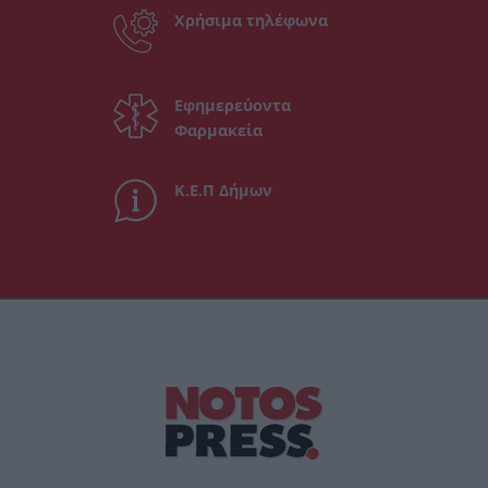
Χρήσιμα τηλέφωνα
Εφημερεύοντα
Φαρμακεία
Κ.Ε.Π Δήμων