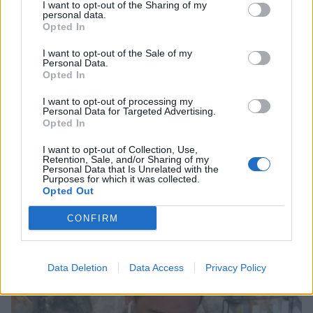
I want to opt-out of the Sharing of my
personal data.
Opted In
I want to opt-out of the Sale of my
Personal Data.
Opted In
I want to opt-out of processing my
Personal Data for Targeted Advertising.
Opted In
I want to opt-out of Collection, Use,
Retention, Sale, and/or Sharing of my
Personal Data that Is Unrelated with the
Purposes for which it was collected.
Αποζημίωση 420.000 ευρώ σε συγγενείς
Opted Out
θύματος των Τεμπών
CONFIRM
05/04/2026 20:15
Data Deletion
Data Access
Privacy Policy