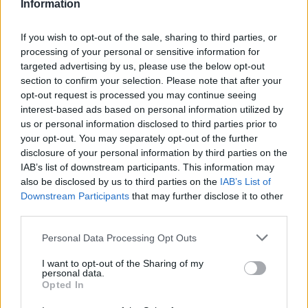
Information
If you wish to opt-out of the sale, sharing to third parties, or
processing of your personal or sensitive information for
targeted advertising by us, please use the below opt-out
section to confirm your selection. Please note that after your
Αίγιο: Νεκρός 52χρονος οδηγός λεωφορείου –
opt-out request is processed you may continue seeing
Φέρεται να υπέστη καρδιακό επεισόδιο στο
interest-based ads based on personal information utilized by
τιμόνι
us or personal information disclosed to third parties prior to
your opt-out. You may separately opt-out of the further
07/08/2026 12:47
disclosure of your personal information by third parties on the
IAB’s list of downstream participants. This information may
also be disclosed by us to third parties on the
IAB’s List of
Downstream Participants
that may further disclose it to other
third parties.
Personal Data Processing Opt Outs
I want to opt-out of the Sharing of my
personal data.
Opted In