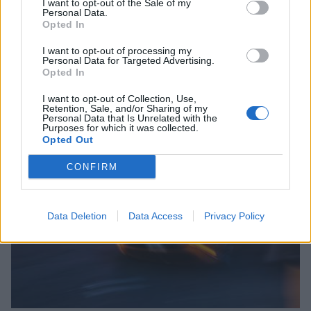
I want to opt-out of the Sale of my
Personal Data.
Opted In
I want to opt-out of processing my
Λακωνία: Φορτηγό πέφτει στον γκρεμό -
Personal Data for Targeted Advertising.
Νεκρός ο οδηγός, τραυματίας ο συνοδηγός
Opted In
(video)
I want to opt-out of Collection, Use,
07/08/2026 08:05
Retention, Sale, and/or Sharing of my
Personal Data that Is Unrelated with the
Purposes for which it was collected.
Opted Out
CONFIRM
Data Deletion
Data Access
Privacy Policy