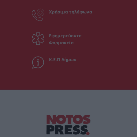
Χρήσιμα τηλέφωνα
Εφημερεύοντα
Φαρμακεία
Κ.Ε.Π Δήμων