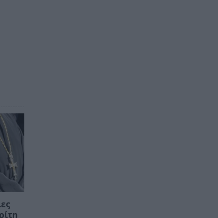
ίες
ρίτη