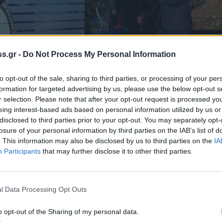
s.gr -
Do Not Process My Personal Information
to opt-out of the sale, sharing to third parties, or processing of your per
formation for targeted advertising by us, please use the below opt-out s
r selection. Please note that after your opt-out request is processed y
eing interest-based ads based on personal information utilized by us or
disclosed to third parties prior to your opt-out. You may separately opt-
losure of your personal information by third parties on the IAB’s list of
. This information may also be disclosed by us to third parties on the
IA
Participants
that may further disclose it to other third parties.
νο πρόσωπο, το οποίο εμπλέκεται στην
l Data Processing Opt Outs
άλιστα ενώ αρχικά, έβγαινε στα κανάλια και
o opt-out of the Sharing of my personal data.
νέχεια άλλαξε γραμμή και προέβαινε σε