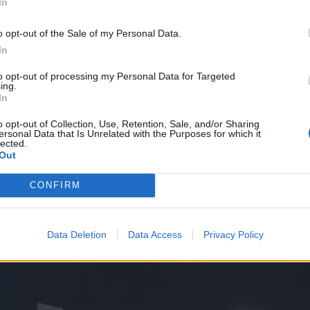
In
ου ιερέα.
o opt-out of the Sale of my Personal Data.
In
to opt-out of processing my Personal Data for Targeted
ing.
In
o opt-out of Collection, Use, Retention, Sale, and/or Sharing
ersonal Data that Is Unrelated with the Purposes for which it
lected.
Out
CONFIRM
Data Deletion
Data Access
Privacy Policy