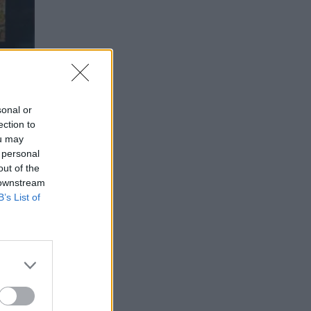
sonal or
ection to
ou may
 personal
out of the
 downstream
B’s List of