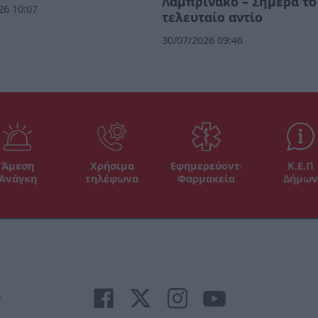
Λαμπρινάκο – Σήμερα το
26 10:07
τελευταίο αντίο
30/07/2026 09:46
Άμεση
Χρήσιμα
Εφημερεύοντα
Κ.Ε.Π
Ανάγκη
τηλέφωνα
Φαρμακεία
Δήμων
r