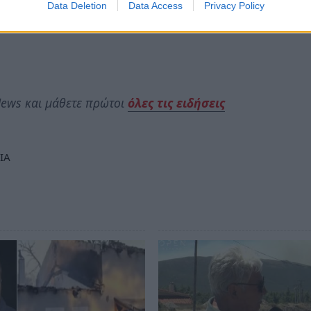
Data Deletion
Data Access
Privacy Policy
ews και μάθετε πρώτοι
όλες τις ειδήσεις
ΙΑ