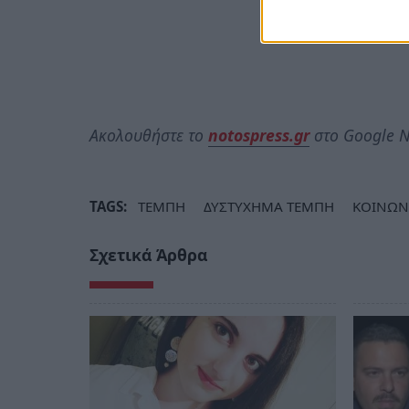
Ακολουθήστε το
notospress.gr
στο Google N
TAGS:
ΤΕΜΠΗ
ΔΥΣΤΥΧΗΜΑ ΤΕΜΠΗ
ΚΟΙΝΩΝ
Σχετικά Άρθρα