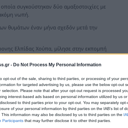
ν οποία συγκούστηκαν δύο αμαξοστοιχίες με
 ακόμη νωπή.
των θυμάτων έναν μήνα σχεδόν μετά την
χρονης Ελπίδας Χούπα, μίλησε στην εκπομπή
νος για τον άδικο χαμό της κόρης του.
s.gr -
Do Not Process My Personal Information
ς νεαρής κοπέλας θα γίνει την 1η Απριλίου
ως θα άρεσε στην κόρη του.
to opt-out of the sale, sharing to third parties, or processing of your per
formation for targeted advertising by us, please use the below opt-out s
ούστα της και το φτιάχνω εγώ. Έτσι όπως
r selection. Please note that after your opt-out request is processed y
eing interest-based ads based on personal information utilized by us or
ύ μου...Δεν είναι μόνο δύσκολο, είναι και
disclosed to third parties prior to your opt-out. You may separately opt-
losure of your personal information by third parties on the IAB’s list of
. This information may also be disclosed by us to third parties on the
IA
ρύ το κλίμα στο σπίτι τους:
«έχω μια γυναίκα η
Participants
that may further disclose it to other third parties.
 κοιμηθούμε τα βραδια. Φέρνουμε σβούρες, να