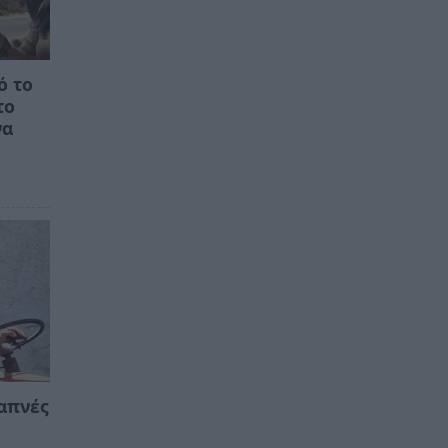
ό το
το
να
απνές