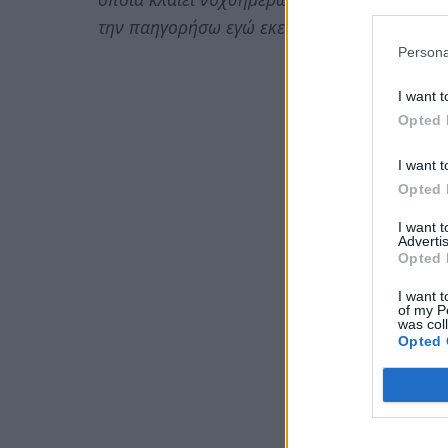
την παηγορήσω εγώ εκείνη, να παρηγορήσει 
Persona
I want t
Opted 
I want t
Opted 
I want 
Advertis
Opted 
I want t
of my P
was col
Opted 