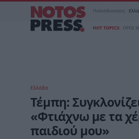
Πελοπόννησος
Ελλ
HOT TOPICS:
ΟΡΟΙ Χ
Ελλάδα
Τέμπη: Συγκλονίζει
«Φτιάχνω με τα χέ
παιδιού μου»