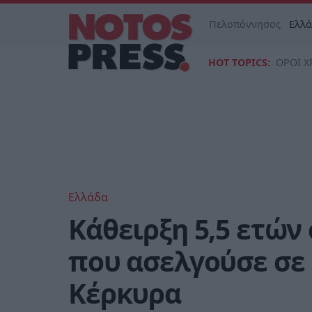
Πελοπόννησος
Ελλ
HOT TOPICS:
ΟΡΟΙ Χ
Ελλάδα
Κάθειρξη 5,5 ετών
που ασελγούσε σε 
Κέρκυρα