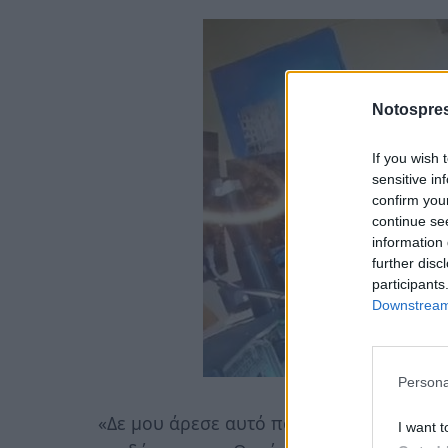
Notospres
If you wish 
sensitive in
confirm you
continue se
information 
further disc
participants
Downstream 
Persona
«Δε μου άρεσε αυτό που έβλεπα. Εντάξει 
I want t