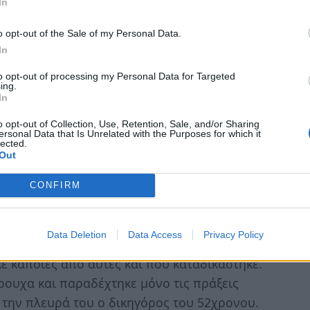
 τον βαθμό» λέει μητέρα μαθήτριας.
In
λις 9 ετών βίωσε τα όσα φρικιαστικά
o opt-out of the Sale of my Personal Data.
In
 δεύτερα δημοτικού, ο 52χρονος δάσκαλος
α και εκδρομές. Όταν πια κέρδισε την
to opt-out of processing my Personal Data for Targeted
ing.
στα γόνατά του και να τη θωπεύει σε διάφορα
In
o opt-out of Collection, Use, Retention, Sale, and/or Sharing
ersonal Data that Is Unrelated with the Purposes for which it
lected.
Out
που ήταν πιο επίμονος πιστεύω.
CONFIRM
ολούθησε και σε ένα άλλο 12χρονο κοριτσάκι,
ί με τους γονείς του τον κατήγγειλαν στην
Data Deletion
Data Access
Privacy Policy
κε κάποιες από αυτές και που καταδικάστηκε.
ώρουχα και παραδέχτηκε μόνο τις πράξεις
την πλευρά του ο δικηγόρος του 52χρονου.