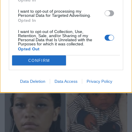
Opted In
I want to opt-out of processing my
Personal Data for Targeted Advertising.
Opted In
I want to opt-out of Collection, Use,
Retention, Sale, and/or Sharing of my
Personal Data that Is Unrelated with the
Λακωνία: Εξιχνιάστηκαν τρεις κλοπές σε
Purposes for which it was collected.
Opted Out
σπίτια στον Δήμο Ευρώτα
05/08/2026 20:19
CONFIRM
Data Deletion
Data Access
Privacy Policy