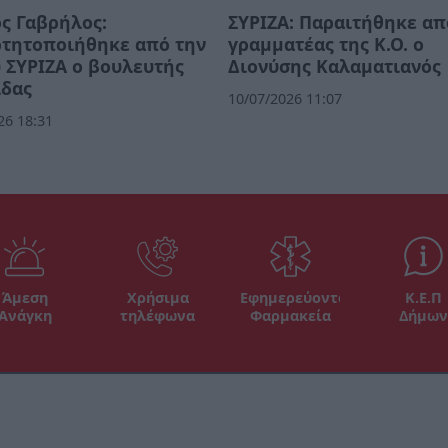
ς Γαβρήλος:
ΣΥΡΙΖΑ: Παραιτήθηκε απ
ρτητοποιήθηκε από την
γραμματέας της Κ.Ο. ο
 ΣΥΡΙΖΑ ο βουλευτής
Διονύσης Καλαματιανός
ίδας
10/07/2026 11:07
26 18:31
Άμεση
Χρήσιμα
Εφημερεύοντα
Κ.Ε.Π
Ανάγκη
τηλέφωνα
Φαρμακεία
Δήμων