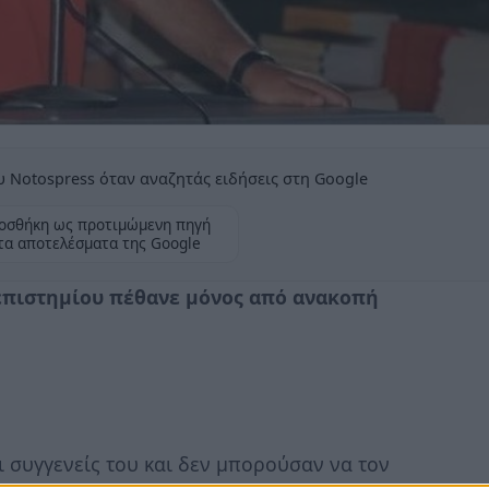
 Notospress όταν αναζητάς ειδήσεις στη Google
οσθήκη ως προτιμώμενη πηγή
τα αποτελέσματα της Google
επιστημίου πέθανε μόνος από ανακοπή
 συγγενείς του και δεν μπορούσαν να τον