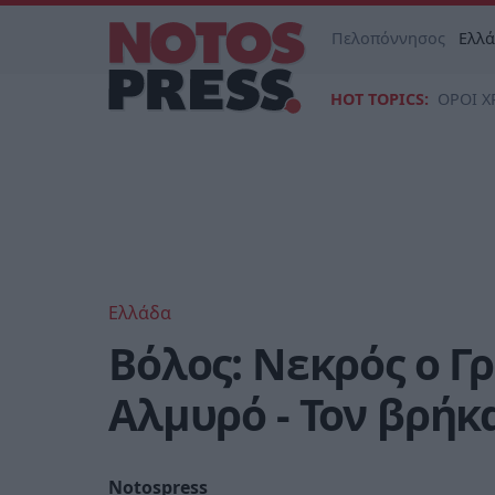
Πελοπόννησος
Ελλ
HOT TOPICS:
ΟΡΟΙ Χ
Ελλάδα
Βόλος: Νεκρός ο Γ
Αλμυρό - Τον βρήκ
Notospress