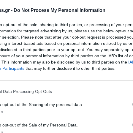
την πόρτα του σπιτιού του για να τον βρουν
s.gr -
Do Not Process My Personal Information
στημίου πέθανε μόνος, την Δευτέρα το
to opt-out of the sale, sharing to third parties, or processing of your per
υ του από ανακοπή καρδιάς.
formation for targeted advertising by us, please use the below opt-out s
r selection. Please note that after your opt-out request is processed y
eing interest-based ads based on personal information utilized by us or
 προβλήματα υγείας, γεννήθηκε το 1946 στο
disclosed to third parties prior to your opt-out. You may separately opt-
losure of your personal information by third parties on the IAB’s list of
. This information may also be disclosed by us to third parties on the
IA
ήμιο Λομονόσοφ της Μόσχας, όπου και
Participants
that may further disclose it to other third parties.
πό το 1981 έως το 2013 δίδαξε στο
l Data Processing Opt Outs
ής και την περίοδο 2006-2013 στο Τμήμα
ών. Πέρασε από όλες τις ακαδημαϊκές
o opt-out of the Sharing of my personal data.
In
ς. Δημοσίευσε πολλά επιστημονικά άρθρα σε
ψει το βιβλίο “Μοριακή Φυσική –
o opt-out of the Sale of my Personal Data.
αύλο Ιωάννου τα βιβλία “Ασκήσεις Φυσικής –
In