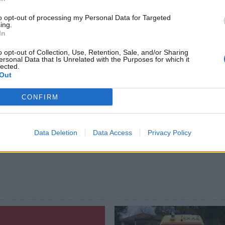
τρομαγνητισμός”.
to opt-out of processing my Personal Data for Targeted
ing.
υτικού πακέτου για την Φυσική Γενικής
In
τήθηκε το 2013. Από το 2014 ήταν Ομότιμος
o opt-out of Collection, Use, Retention, Sale, and/or Sharing
ersonal Data that Is Unrelated with the Purposes for which it
lected.
Out
CONFIRM
ews και μάθετε πρώτοι
όλες τις ειδήσεις
Data Deletion
Data Access
Privacy Policy