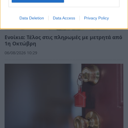
Data Deletion
Data Access
Privacy Policy
Ενοίκια: Τέλος στις πληρωμές με μετρητά από
1η Οκτώβρη
06/08/2026 10:29