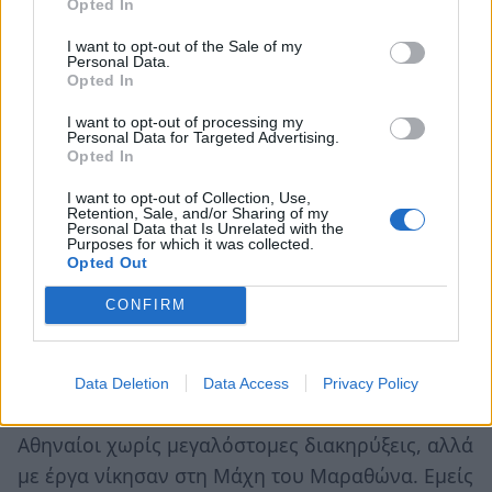
Opted In
I want to opt-out of the Sale of my
• Πρέπει επιτέλους η πολιτική ηγεσία του
Personal Data.
Opted In
ΥΠ.ΠΟ.Τ να προχωρήσει στην άμεση πρόσληψη
ωρομίσθιου εργατικού και φυλακτικού
I want to opt-out of processing my
Personal Data for Targeted Advertising.
προσωπικού. Η ασφάλεια των αρχαιοτήτων
Opted In
τίθεται εν αμφιβόλω, όπως και η επόμενη
I want to opt-out of Collection, Use,
τουριστική περίοδος. Οφείλει επίσης να
Retention, Sale, and/or Sharing of my
Personal Data that Is Unrelated with the
προχωρήσει άμεσα στην ορθολογική
Purposes for which it was collected.
Opted Out
ανακατανομή του εξειδικευμένου επιστημονικού
προσωπικού, προκειμένου να αμβλυνθεί (και όχι
CONFIRM
να λυθεί) το θέμα της υποστελέχωσης των
περιφερειακών υπηρεσιών του Υπουργείου.
Data Deletion
Data Access
Privacy Policy
Πριν 2.500 χρόνια «Ελλήνων προμαχούντες» οι
Αθηναίοι χωρίς μεγαλόστομες διακηρύξεις, αλλά
με έργα νίκησαν στη Μάχη του Μαραθώνα. Εμείς