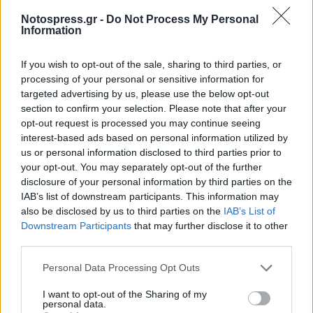
Notospress.gr -
Do Not Process My Personal
Information
If you wish to opt-out of the sale, sharing to third parties, or
processing of your personal or sensitive information for
• Κάποια μηνύματα από διάφορες υπηρεσίες
targeted advertising by us, please use the below opt-out
του ΥΠ.ΠΟ.Τ συγκλίνουν στα εξής αλγεινά:
section to confirm your selection. Please note that after your
υποστελέχωση, ετεροαπασχόληση των
opt-out request is processed you may continue seeing
interest-based ads based on personal information utilized by
υπαλλήλων, παντελής αδιαφορία της πολιτικής
us or personal information disclosed to third parties prior to
ηγεσίας, ενώ την ίδια στιγμή, στέλνει μηνύματα
your opt-out. You may separately opt-out of the further
ηλεκτρονικού ταχυδρομείου για απογραφή των
disclosure of your personal information by third parties on the
IAB’s list of downstream participants. This information may
προβλημάτων των υπηρεσιών του ΥΠ.ΠΟ.Τ
also be disclosed by us to third parties on the
IAB’s List of
ενόψει των περιοδειών του κ.Γερουλάνου, ανά
Downstream Participants
that may further disclose it to other
την επικράτεια. Διερωτώμεθα τι θα συναντήσει,
third parties.
εκτός από κλειστά μουσεία, χορταριασμένους
Personal Data Processing Opt Outs
αρχαιολογικούς χώρους, απελπισμένους και
I want to opt-out of the Sharing of my
απογοητευμένους υπαλλήλους;
personal data.