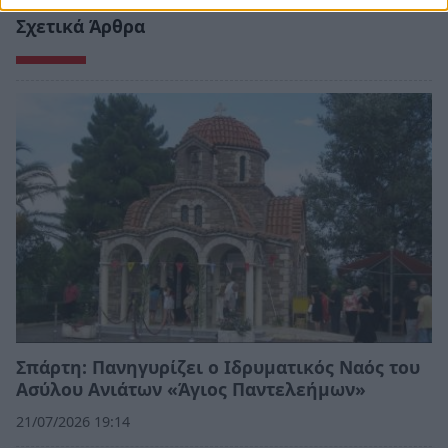
Σχετικά Άρθρα
Σπάρτη: Πανηγυρίζει ο Ιδρυματικός Ναός του
Ασύλου Ανιάτων «Άγιος Παντελεήμων»
21/07/2026 19:14