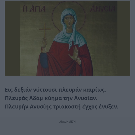
Eις δεξιάν νύττουσι πλευράν καιρίως,
Πλευράς Aδάμ κύημα την Aνυσίαν.
Πλευρήν Aνυσίης τριακοστή έγχος ένυξεν.