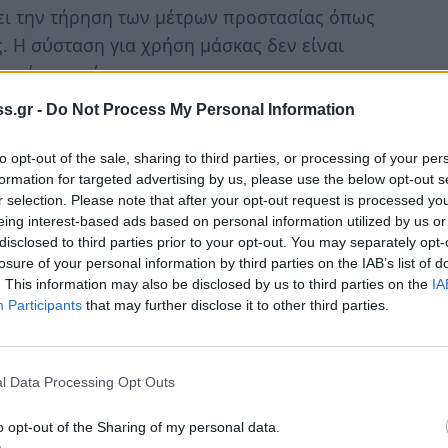
ει την τήρηση των μέτρων προστασίας όπως
. Η σύσταση για χρήση μάσκας δεν είναι
υσμό, αναφέρει.
s.gr -
Do Not Process My Personal Information
σε περίπτωση εμφάνισης συμπτωμάτων και
πομόνωσης και την έγκαιρη χορήγηση
to opt-out of the sale, sharing to third parties, or processing of your per
ινδύνου.
formation for targeted advertising by us, please use the below opt-out s
r selection. Please note that after your opt-out request is processed y
eing interest-based ads based on personal information utilized by us or
αρση των κρουσμάτων - Ο ρόλος της
disclosed to third parties prior to your opt-out. You may separately opt-
losure of your personal information by third parties on the IAB’s list of
. This information may also be disclosed by us to third parties on the
IA
Participants
that may further disclose it to other third parties.
αλλαγή JN.1 της ΒΑ.2.86, 12 που έχει
λλαγή επιδημιολογικού ενδιαφέροντος,
ης, παίζει ρόλο στην αύξηση των κρουσμάτων.
l Data Processing Opt Outs
σματα.
o opt-out of the Sharing of my personal data.
γω των εορτών, η μη τήρηση των μέτρων