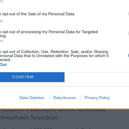
In
εγάλη διασπορά του ιού στην κοινότητα.
o opt-out of the Sale of my Personal Data.
In
to opt-out of processing my Personal Data for Targeted
ing.
ίναι σημαντική στην παρούσα φάση, ωστόσο
In
εμβολιασμό, τονίζει ο καθηγητής. Πρέπει οι
o opt-out of Collection, Use, Retention, Sale, and/or Sharing
τανοήσουν ότι δεν υπάρχει υποκατάστατο του
ersonal Data that Is Unrelated with the Purposes for which it
lected.
μβολίου. Το εμβόλιο covid είναι εποχικό εμβόλιο
Out
CONFIRM
ει κουραστεί και πιθανόν να θεωρεί ότι επειδή
τημα με ήπια συμπτώματα, κάτι ανάλογο θα
Data Deletion
Data Access
Privacy Policy
όμως έτσι, διότι το προηγούμενο διάστημα είχε την
 παραμένει ο καλύτερος τρόπος προστασίας
απνευστικών λοιμώξεων.