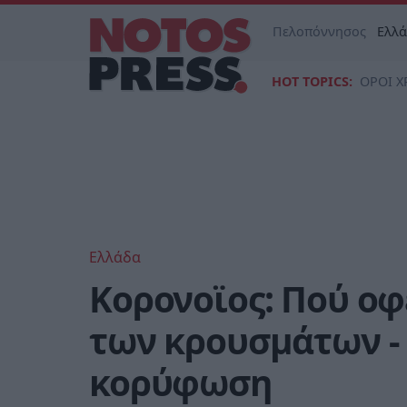
Πελοπόννησος
Ελλ
HOT TOPICS:
ΟΡΟΙ Χ
Ελλάδα
Κορονοϊος: Πού οφ
των κρουσμάτων - 
κορύφωση