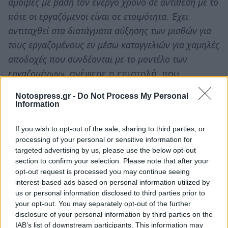
αμοιβές με βάση τον ενεργό χρόνο σε αντίθεση με το
πότε οι εργαζόμενοι είναι σε ετοιμότητα. Έχει
αντιταχθεί στα διατάγματα αύξησης των μισθών για
τους εργαζομένους εν μέσω καταγγελιών για χαμηλές
αποδοχές που συνδέονται με το μοντέλο των
εργαζομένων»
, ανέφερε η επιστολή, που
δημοσιεύτηκε λίγες μέρες πριν την
Notospress.gr -
Do Not Process My Personal
προειδοποίηση για το φιλοδώρημα.
Information
Πηγή: newsbeast.gr
If you wish to opt-out of the sale, sharing to third parties, or
processing of your personal or sensitive information for
Ακολουθήστε το
notospress.gr
στο Google News και
targeted advertising by us, please use the below opt-out
μάθετε πρώτοι
όλες τις ειδήσεις
section to confirm your selection. Please note that after your
opt-out request is processed you may continue seeing
interest-based ads based on personal information utilized by
us or personal information disclosed to third parties prior to
TAGS:
ΤΕΧΝΟΛΟΓΙΑ
DELIVERY
ΕΦΑΡΜΟΓΗ
your opt-out. You may separately opt-out of the further
disclosure of your personal information by third parties on the
ΠΑΡΑΓΓΕΛΙΑ
ΦΙΛΟΔΩΡΗΜΑ
IAB’s list of downstream participants. This information may