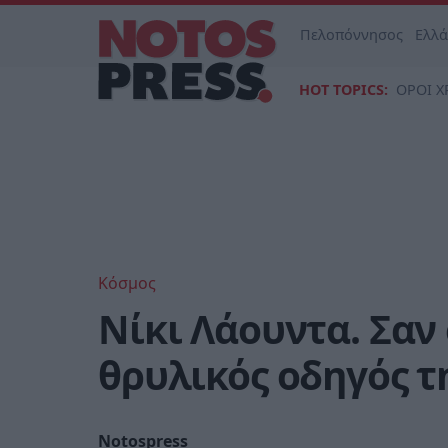
Πελοπόννησος
Ελλ
HOT TOPICS:
ΟΡΟΙ Χ
Κόσμος
Νίκι Λάουντα. Σαν
θρυλικός οδηγός τ
Notospress