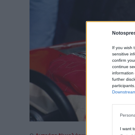
Notospres
If you wish 
sensitive in
confirm you
continue se
information 
further disc
participants
Downstream 
Persona
I want t