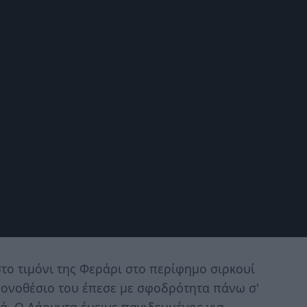
το τιμόνι της Φεράρι στο περίφημο σιρκουί
 μονοθέσιο του έπεσε με σφοδρότητα πάνω σ'
ιά. Ο Λάουντα έμεινε παγιδευμένος για