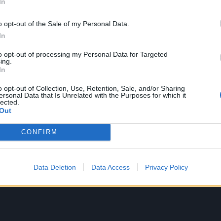
εννήθηκε στις
22 Φεβρουαρίου 1949
στην
In
κής οικογένειας της αυστριακής πρωτεύουσας.
o opt-out of the Sale of my Personal Data.
 του στα 20 του, ήταν ο καθοριστικός
In
 με το σπορ του αυτοκινήτου. Η απόφασή του
 η αποφασιστικότητα και η πειθώ του
to opt-out of processing my Personal Data for Targeted
ing.
In
o opt-out of Collection, Use, Retention, Sale, and/or Sharing
λα 1 με την ομάδα της Μαρτς και το 1974
ersonal Data that Is Unrelated with the Purposes for which it
lected.
ν υπό αναδιοργάνωση. Τον επόμενο χρόνο
Out
νδυασμό με την ποιότητα του μονοθεσίου
 τίτλο.
CONFIRM
Data Deletion
Data Access
Privacy Policy