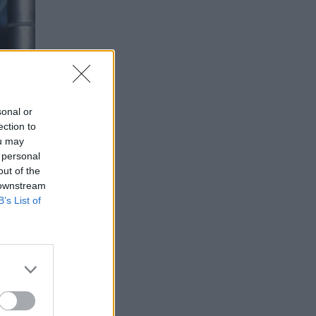
sonal or
ection to
ou may
 personal
out of the
 downstream
B’s List of