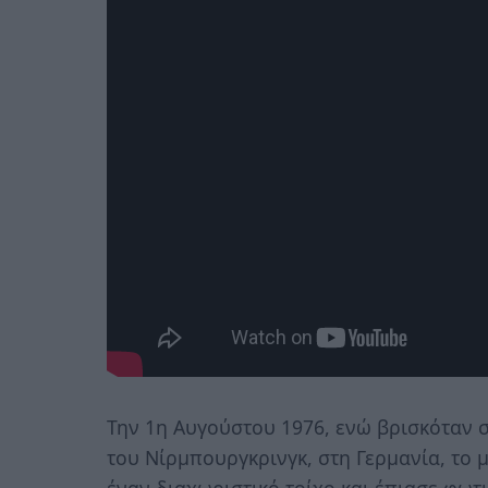
Την 1η Αυγούστου 1976, ενώ βρισκόταν σ
του Νίρμπουργκρινγκ, στη Γερμανία, το
έναν διαχωριστικό τοίχο και έπιασε φωτ