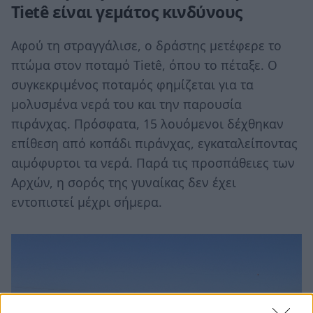
Tietê είναι γεμάτος κινδύνους
Αφού τη στραγγάλισε, ο δράστης μετέφερε το
πτώμα στον ποταμό Tietê, όπου το πέταξε. Ο
συγκεκριμένος ποταμός φημίζεται για τα
μολυσμένα νερά του και την παρουσία
πιράνχας. Πρόσφατα, 15 λουόμενοι δέχθηκαν
επίθεση από κοπάδι πιράνχας, εγκαταλείποντας
αιμόφυρτοι τα νερά. Παρά τις προσπάθειες των
Αρχών, η σορός της γυναίκας δεν έχει
εντοπιστεί μέχρι σήμερα.