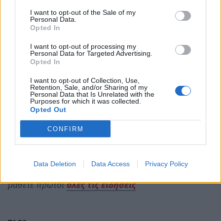
γυναικοκτονία και απόκρυψη πτώματος.
I want to opt-out of the Sale of my
Personal Data.
Opted In
Τα τρία παιδιά της Αμάντα, ηλικίας 17, 7 και 5
I want to opt-out of processing my
ετών, βρίσκονται πλέον υπό την επιμέλεια
Personal Data for Targeted Advertising.
Opted In
συγγενικών προσώπων. Το φρικιαστικό έγκλημα
φέρνει ξανά στην επιφάνεια το διαχρονικό
I want to opt-out of Collection, Use,
Retention, Sale, and/or Sharing of my
πρόβλημα της ενδοοικογενειακής βίας κατά των
Personal Data that Is Unrelated with the
Purposes for which it was collected.
γυναικών στη Βραζιλία. Παρά τις νομοθετικές
Opted Out
παρεμβάσεις, τα φαινόμενα κακοποίησης και
CONFIRM
δολοφονιών παραμένουν σε ανησυχητικά
επίπεδα.
Data Deletion
Data Access
Privacy Policy
Ακολουθήστε το
notospress.gr
στο Google News και
μάθετε πρώτοι
όλες τις ειδήσεις