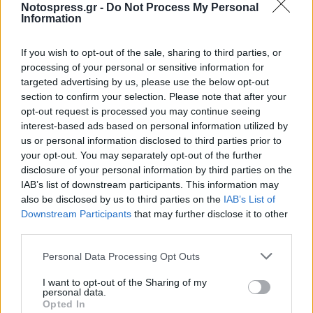
Notospress.gr -
Do Not Process My Personal
Information
If you wish to opt-out of the sale, sharing to third parties, or
processing of your personal or sensitive information for
targeted advertising by us, please use the below opt-out
section to confirm your selection. Please note that after your
opt-out request is processed you may continue seeing
Ο ποταμός Tietê - Φωτογραφία: Jose Reynaldo da Fonseca
interest-based ads based on personal information utilized by
us or personal information disclosed to third parties prior to
your opt-out. You may separately opt-out of the further
Τα παιδιά της υπό την προστασία
disclosure of your personal information by third parties on the
IAB’s list of downstream participants. This information may
συγγενών – Συνελήφθη και ο
also be disclosed by us to third parties on the
IAB’s List of
αδελφός του
Downstream Participants
that may further disclose it to other
third parties.
Ο Ριμπέιρο συνελήφθη στις 21 Μαΐου, ενώ ο
Personal Data Processing Opt Outs
38χρονος αδελφός του –το όνομα του οποίου
I want to opt-out of the Sharing of my
δεν έχει γίνει γνωστό– συνελήφθη μία ημέρα
personal data.
Opted In
αργότερα. Και οι δύο κατηγορούνται για