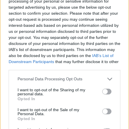
processing of your personal or sensitive information for
να εγγραφεί ή να πληρώσει. Η Oakley κατέθεσε
targeted advertising by us, please use the below opt-out
στον εκπρόσωπο του GTCS, Gary Burton, ότι το
section to confirm your selection. Please note that after your
opt-out request is processed you may continue seeing
προφίλ θα μπορούσε να χαρακτηριστεί
interest-based ads based on personal information utilized by
πορνογραφικό.
us or personal information disclosed to third parties prior to
your opt-out. You may separately opt-out of the further
Η Buchan κατηγορείται ότι δημιούργησε το
disclosure of your personal information by third parties on the
προφίλ στο OnlyFans αναφερόμενη στο γεγονός
IAB’s list of downstream participants. This information may
also be disclosed by us to third parties on the
IAB’s List of
ότι ήταν καθηγήτρια και γράφοντας ότι ήταν
Downstream Participants
that may further disclose it to other
«μια καλή καθηγήτρια που έγινε κακή… πολύ
third parties.
κακή». Κατηγορείται ότι δεν πήρε τα κατάλληλα
Personal Data Processing Opt Outs
μέτρα ώστε η φωτογραφία στο προφίλ και το
βιογραφικό της να μην μπορούν να γίνουν
I want to opt-out of the Sharing of my
personal data.
προσβάσιμα από το κοινό,
Opted In
συμπεριλαμβανομένων και ανηλίκων, χωρίς
I want to opt-out of the Sale of my
Personal Data.
σύνδεση στην πλατφόρμα.
Opted In
Κατηγορείται επίσης ότι συμμετείχε σε δημόσια