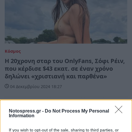
Κόσμος
H 20χρονη σταρ του OnlyFans, Σόφι Ρέιν,
που κέρδισε $43 εκατ. σε έναν χρόνο
δηλώνει «χριστιανή και παρθένα»
04 Δεκεμβρίου 2024 18:27
Notospress.gr -
Do Not Process My Personal
Information
If you wish to opt-out of the sale, sharing to third parties, or