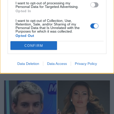
I want to opt-out of processing my
Personal Data for Targeted Advertising.
Opted In
I want to opt-out of Collection, Use,
Retention, Sale, and/or Sharing of my
Personal Data that Is Unrelated with the
Purposes for which it was collected.
Opted Out
Κόσμος
CONFIRM
Μοντέλο του OnlyFans δείχνει το στήθος
της στον Ντόναλντ Τραμπ (video)
Data Deletion
Data Access
Privacy Policy
20 Σεπτεμβρίου 2024 17:38