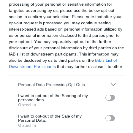
processing of your personal or sensitive information for
targeted advertising by us, please use the below opt-out
section to confirm your selection. Please note that after your
opt-out request is processed you may continue seeing
interest-based ads based on personal information utilized by
us or personal information disclosed to third parties prior to
your opt-out. You may separately opt-out of the further
disclosure of your personal information by third parties on the
Κόσμος
IAB’s list of downstream participants. This information may
also be disclosed by us to third parties on the
IAB’s List of
«Η μητέρα μου με βοήθησε να κάνω σεξ
Downstream Participants
that may further disclose it to other
με 158 άνδρες σε δύο εβδομάδες» (video)
third parties.
17 Νοεμβρίου 2024 07:57
Personal Data Processing Opt Outs
I want to opt-out of the Sharing of my
personal data.
Opted In
I want to opt-out of the Sale of my
Personal Data.
Opted In