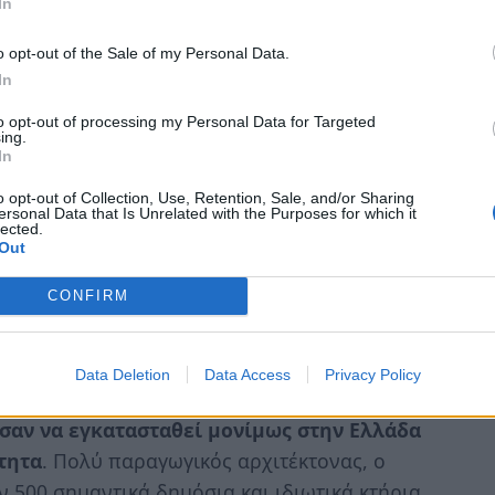
In
στής στο εργαστήριο του διάσημου Δανού
η. Ο Χάνσεν έχοντας εκπονήσει την εποχή
o opt-out of the Sale of my Personal Data.
ίας Αθηνών, υπέδειξε τον Τσίλερ για να
In
1861 ο νεαρός αρχιτέκτονας ήρθε στην Αθήνα
to opt-out of processing my Personal Data for Targeted
ing.
του κτηρίου της Ακαδημίας και εν συνεχεία
In
o opt-out of Collection, Use, Retention, Sale, and/or Sharing
ersonal Data that Is Unrelated with the Purposes for which it
 του 1876 γνώρισε την πιανίστρια Σοφία
lected.
Out
σταντίνου Δούδου. Ο έρωτας φαίνεται ότι
κε με τα δεσμά του γάμου τον Μάιο της ίδιας
CONFIRM
πληρώσει η γέννηση του πρώτου τους παιδιού
τέσσερα παιδιά τα επόμενα χρόνια.
Data Deletion
Data Access
Privacy Policy
ι ο γάμος του με Ελληνίδα ήταν οι
σαν να εγκατασταθεί μονίμως στην Ελλάδα
τητα
. Πολύ παραγωγικός αρχιτέκτονας, ο
ν 500 σημαντικά δημόσια και ιδιωτικά κτήρια