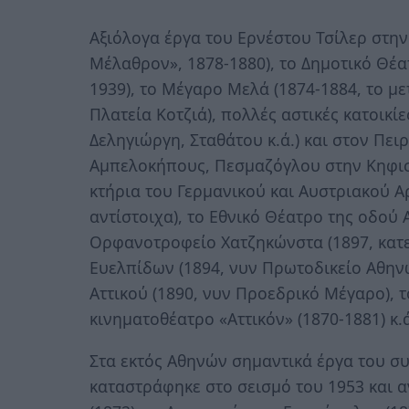
Αξιόλογα έργα του Ερνέστου Τσίλερ στην
Μέλαθρον», 1878-1880), το Δημοτικό Θέα
1939), το Μέγαρο Μελά (1874-1884, το μ
Πλατεία Κοτζιά), πολλές αστικές κατοικί
Δεληγιώργη, Σταθάτου κ.ά.) και στον Πει
Αμπελοκήπους, Πεσμαζόγλου στην Κηφισι
κτήρια του Γερμανικού και Αυστριακού Α
αντίστοιχα), το Εθνικό Θέατρο της οδού 
Ορφανοτροφείο Χατζηκώνστα (1897, κατε
Ευελπίδων (1894, νυν Πρωτοδικείο Αθην
Αττικού (1890, νυν Προεδρικό Μέγαρο), το
κινηματοθέατρο «Αττικόν» (1870-1881) κ.
Στα εκτός Αθηνών σημαντικά έργα του συ
καταστράφηκε στο σεισμό του 1953 και α