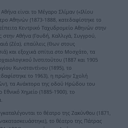
 Αθήνα είναι το Μέγαρο Σλίμαν («Ιλίου
τρο Αθηνών (1873-1888, κατεδαφίστηκε το
ετέπειτα Κεντρικό Ταχυδρομείο Αθηνών στην
ες στην Αθήνα (Γουδή, Καλλιγά, Συγγρού,
ραιά (Ζέα), επαύλεις (Θων στους
ά) και εξοχικά σπίτια στο Μοσχάτο, τα
ρχαιολογικού Ινστιτούτου (1887 και 1905
Αγίου Κωνσταντίνου (1895), το
δαφίστηκε το 1963), η πρώην Σχολή
ών), τα Ανάκτορα της οδού Ηρώδου του
 Εθνικό Χημείο (1885-1900), το
ά.
γκαταλέγονται το θέατρο της Ζακύνθου (1871,
νακατασκευάστηκε), το θέατρο της Πάτρας