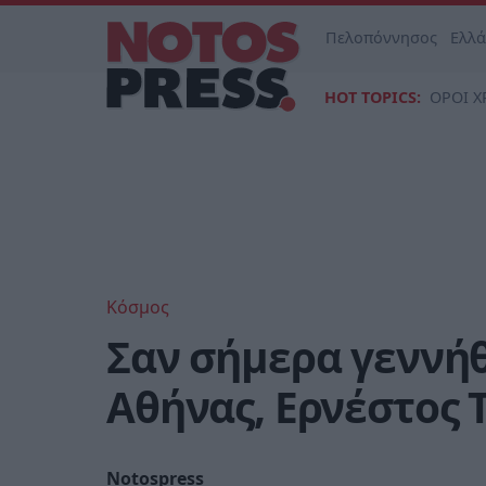
Πελοπόννησος
Ελλ
HOT TOPICS:
ΟΡΟΙ Χ
Κόσμος
Σαν σήμερα γεννή
Αθήνας, Ερνέστος 
Notospress