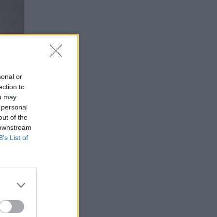
sonal or
ection to
ou may
 personal
out of the
 downstream
B’s List of