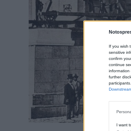
Notospres
If you wish 
sensitive in
confirm you
continue se
information 
further disc
participants
Downstream 
Persona
I want t