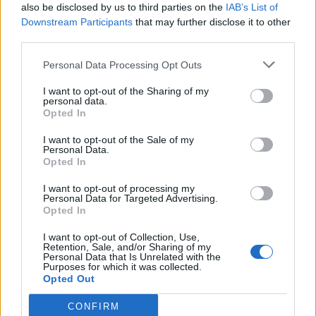
also be disclosed by us to third parties on the
IAB’s List of
Downstream Participants
that may further disclose it to other
Κάνετε τα ίδια πράγματα κάθε
third parties.
Σαββατοκύριακο; Η επιστήμη λέει ότι δεν
είναι κακή συνήθεια
Personal Data Processing Opt Outs
21/06/2026 21:36
I want to opt-out of the Sharing of my
personal data.
Opted In
I want to opt-out of the Sale of my
Personal Data.
Opted In
I want to opt-out of processing my
Personal Data for Targeted Advertising.
Opted In
I want to opt-out of Collection, Use,
Retention, Sale, and/or Sharing of my
Personal Data that Is Unrelated with the
Purposes for which it was collected.
Opted Out
Νέα έρευνα: Πόσο αντέχει η ελιά χωρίς νερό
CONFIRM
και τι συμβαίνει όταν ξαναποτιστεί