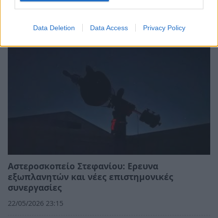
03/06/2026 12:56
Data Deletion
Data Access
Privacy Policy
Αστεροσκοπείο Στεφανίου: Ερευνα
εξωπλανητών και νέες επιστημονικές
συνεργασίες
22/05/2026 23:15