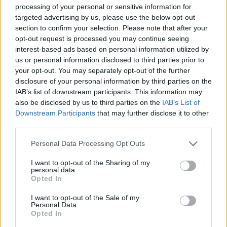
processing of your personal or sensitive information for
targeted advertising by us, please use the below opt-out
Στις 24 Μαΐου 1998, η Αμερικανίδα ορειβάτισσα Francys Arsentiev
section to confirm your selection. Please note that after your
πέθανε κατά την κατάβασή της από το Έβερεστ – και το σώμα της
έγινε γνωστό ως η «Ωραία Κοιμωμένη»
opt-out request is processed you may continue seeing
interest-based ads based on personal information utilized by
The Sun
us or personal information disclosed to third parties prior to
your opt-out. You may separately opt-out of the further
disclosure of your personal information by third parties on the
Τον Μάιο του 1998, η Francys και ο Sergei
IAB’s list of downstream participants. This information may
κατάφεραν να φτάσουν στην κορυφή, όμως δεν
also be disclosed by us to third parties on the
IAB’s List of
μπόρεσαν να ολοκληρώσουν την κατάβαση.
Downstream Participants
that may further disclose it to other
third parties.
Κινούμενοι αργά και εξαντλημένοι,
εγκλωβίστηκαν για πολλή ώρα στη λεγόμενη
Personal Data Processing Opt Outs
«Ζώνη Θανάτου» (πάνω από τα 8.000 μέτρα),
I want to opt-out of the Sharing of my
όπου η έλλειψη οξυγόνου προκαλεί σύγχυση και
personal data.
Opted In
κόπωση.
I want to opt-out of the Sale of my
Personal Data.
Καθώς προσπαθούσαν να κατέβουν, χωρίστηκαν
Opted In
στο σκοτάδι. Η Francys βρέθηκε μόνη, κοντά