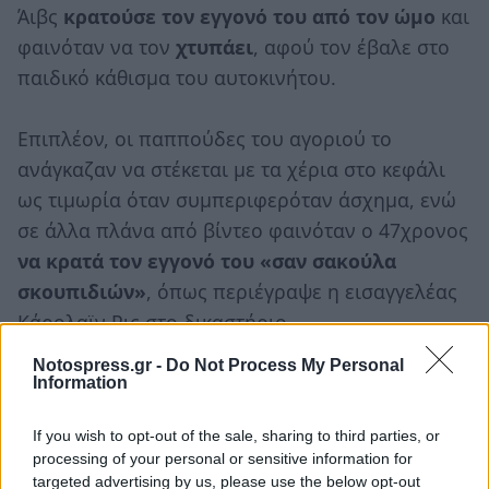
Άιβς
κρατούσε τον εγγονό του από τον ώμο
και
φαινόταν να τον
χτυπάει
, αφού τον έβαλε στο
παιδικό κάθισμα του αυτοκινήτου.
Επιπλέον, οι παππούδες του αγοριού το
ανάγκαζαν να στέκεται με τα χέρια στο κεφάλι
ως τιμωρία όταν συμπεριφερόταν άσχημα, ενώ
σε άλλα πλάνα από βίντεο φαινόταν ο 47χρονος
να κρατά τον εγγονό του «σαν σακούλα
σκουπιδιών»
, όπως περιέγραψε η εισαγγελέας
Κάρολαϊν Ρις στο δικαστήριο.
Notospress.gr -
Do Not Process My Personal
Information
If you wish to opt-out of the sale, sharing to third parties, or
processing of your personal or sensitive information for
targeted advertising by us, please use the below opt-out