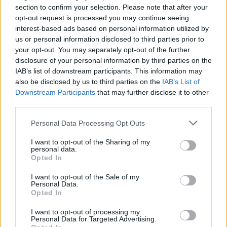
section to confirm your selection. Please note that after your
opt-out request is processed you may continue seeing
interest-based ads based on personal information utilized by
us or personal information disclosed to third parties prior to
your opt-out. You may separately opt-out of the further
disclosure of your personal information by third parties on the
IAB’s list of downstream participants. This information may
also be disclosed by us to third parties on the
IAB’s List of
Σε διαφορετικό βίντεο που παρουσιάστηκε
Downstream Participants
that may further disclose it to other
στους ενόρκους, φαίνεται ο μικρός Ίθαν να είναι
third parties.
ξαπλωμένος στον κήπο του σπιτιού, ενώ άλλα
Personal Data Processing Opt Outs
παιδιά έπαιζαν σε τραμπολίνο ή να μην μπορεί
I want to opt-out of the Sharing of my
να ισορροπήσει, καθώς ήταν αδύναμος και
personal data.
υποσιτισμένος. Διαφορετικό πλάνο έδειχνε τον
Opted In
Μάικλ Άιβς να λέει σε ένα άλλο παιδί να
I want to opt-out of the Sale of my
Personal Data.
χτυπήσει τον 2χρονο εγγονό του.
Opted In
Μάλιστα, ο Ίθαν είχε καταχωρηθεί στο μητρώο
I want to opt-out of processing my
Personal Data for Targeted Advertising.
προστασίας παιδιών, σύμφωνα με το οποίο