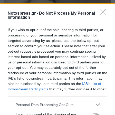
Notospress.gr -
Do Not Process My Personal
Information
If you wish to opt-out of the sale, sharing to third parties, or
processing of your personal or sensitive information for
targeted advertising by us, please use the below opt-out
section to confirm your selection. Please note that after your
opt-out request is processed you may continue seeing
interest-based ads based on personal information utilized by
us or personal information disclosed to third parties prior to
your opt-out. You may separately opt-out of the further
disclosure of your personal information by third parties on the
IAB’s list of downstream participants. This information may
Τα τραύματα του 19χρονου
also be disclosed by us to third parties on the
IAB’s List of
Downstream Participants
that may further disclose it to other
third parties.
Μετά από μήνες αποτυχημένων προσπαθειών
Personal Data Processing Opt Outs
για την απελευθέρωσή του, η οικογένειά του
κατάφερε τελικά να συγκεντρώσει τα λύτρα.
I want to opt-out of the Sharing of my