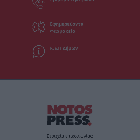
Εφημερεύοντα
Φαρμακεία
Κ.Ε.Π Δήμων
Στοιχεία επικοινωνίας: