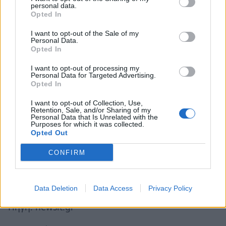
personal data.
Αφέθηκε ελεύθερος τον Ιούνιο,
τραυματισμένος
Opted In
ψυχολογικά μήπως απαχθεί ξανά.
I want to opt-out of the Sale of my
Personal Data.
Στο μεταξύ, η φίλη του συνελήφθη όταν
Opted In
επέστρεψε στην
Κίνα
από διακοπές στην
I want to opt-out of processing my
Ταϊλάνδη
. Αντιμετωπίζει κατηγορίες για απάτη
Personal Data for Targeted Advertising.
Opted In
και
εμπορία ανθρώπων
και η δίκη της έχει
καθυστερήσει, αλλά αναμένεται να προχωρήσει
I want to opt-out of Collection, Use,
Retention, Sale, and/or Sharing of my
σύντομα.
Personal Data that Is Unrelated with the
Purposes for which it was collected.
Opted Out
«Είναι μόλις 17 χρονών. Ποιος θα φανταζόταν
CONFIRM
ότι θα μπορούσε να κάνει κάτι τόσο κακό;» είπε
η αδελφή του θύματος. «Είναι απίστευτο ότι
είναι ικανή για τέτοιες αποτρόπαιες πράξεις».
Data Deletion
Data Access
Privacy Policy
Πηγή: newsit.gr