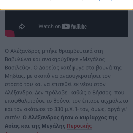
Ο Αλέξανδρος μπήκε θριαμβευτικά στη
Βαβυλώνα και ανακηρύχθηκε «Μεγάλος
Βασιλεύς». Ο Δαρείος κατέφυγε στα βουνά της
Μηδίας, με σκοπό να ανασυγκροτήσει τον
στρατό του και να επιτεθεί εκ νέου στον
Αλέξανδρο. Δεν πρόλαβε, καθώς ο Βήσσος, που
εποφθαλμιούσε το θρόνο, τον έπιασε αιχμάλωτο
και τον σκότωσε το 330 μ.Χ. Ήταν, όμως, αργά γι'
αυτόν.
Ο Αλέξανδρος ήταν ο κυρίαρχος της
Ασίας και της Μεγάλης
Περσικής