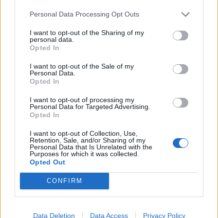
της προσπάθειάς του και υποχώρησε με τις
Personal Data Processing Opt Outs
δυνάμεις του.
I want to opt-out of the Sharing of my
personal data.
Οι Πέρσες άφησαν ανυπολόγιστο αριθμό
Opted In
νεκρών επί του πεδίου της μάχης, ενώ οι
I want to opt-out of the Sale of my
Μακεδόνες από 100 έως 3.000, σύμφωνα με τις
Personal Data.
Opted In
διάφορες πηγές. Οι άνδρες του Αλέξανδρου
I want to opt-out of processing my
πήραν ως λάφυρα 4.000 τάλαντα από τη σκηνή
Personal Data for Targeted Advertising.
του Δαρείου, το άρμα του και το προσωπικό του
Opted In
τόξο, καθώς και τους πολεμικούς ελέφαντες,
I want to opt-out of Collection, Use,
Retention, Sale, and/or Sharing of my
που δεν έπαιξαν κανένα ρόλο στη μάχη.
Personal Data that Is Unrelated with the
Purposes for which it was collected.
Opted Out
CONFIRM
Data Deletion
Data Access
Privacy Policy