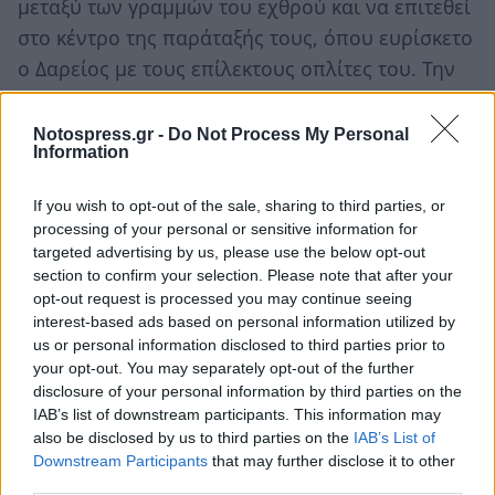
μεταξύ των γραμμών του εχθρού και να επιτεθεί
στο κέντρο της παράταξής τους, όπου ευρίσκετο
ο Δαρείος με τους επίλεκτους οπλίτες του. Την
υλοποίηση του σχεδίου θα αναλάμβαναν οι
φάλαγγες και το ιππικό των Εταίρων, που θα
Notospress.gr -
Do Not Process My Personal
Information
σχημάτιζαν μία μεγάλη σφήνα, με τον ίδιο τον
Αλέξανδρο στην κορυφή.
If you wish to opt-out of the sale, sharing to third parties, or
processing of your personal or sensitive information for
Το σχέδιο εκτελέσθηκε κατά γράμμα και ο
targeted advertising by us, please use the below opt-out
Δαρείος βρέθηκε απομονωμένος, αφού ο
section to confirm your selection. Please note that after your
opt-out request is processed you may continue seeing
Βήσσος, που κατείχε την αριστερή πτέρυγα,
interest-based ads based on personal information utilized by
αποκόπηκε και ετράπη σε φυγή. Ακολούθησε ο
us or personal information disclosed to third parties prior to
Δαρείος, τον οποίον, όμως, δεν καταδίωξε ο
your opt-out. You may separately opt-out of the further
disclosure of your personal information by third parties on the
Αλέξανδρος, καθώς επέλεξε να βοηθήσει τον
IAB’s list of downstream participants. This information may
Παρμενίωνα, που αντιμετώπιζε προβλήματα με
also be disclosed by us to third parties on the
IAB’s List of
τον Μαζαίο και τις δυνάμεις του. Όμως, ο
Downstream Participants
that may further disclose it to other
third parties.
πέρσης σατράπης γρήγορα αντελήφθη το μάταιο