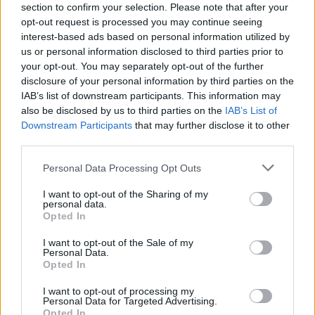
section to confirm your selection. Please note that after your
opt-out request is processed you may continue seeing
interest-based ads based on personal information utilized by
us or personal information disclosed to third parties prior to
your opt-out. You may separately opt-out of the further
disclosure of your personal information by third parties on the
IAB’s list of downstream participants. This information may
also be disclosed by us to third parties on the
IAB’s List of
Downstream Participants
that may further disclose it to other
third parties.
Personal Data Processing Opt Outs
Τα επόμενα χρόνια κύλησαν με ελάχιστες
ηχογραφήσεις και πολλές συναυλίες. Ο Τσακ
I want to opt-out of the Sharing of my
personal data.
Μπέρι είχε παραδώσει τη σκυτάλη στις
Opted In
νεώτερες γενιές των μουσικών του ροκ. Πάντως,
I want to opt-out of the Sale of my
το 1977,
το «Johnny B. Goode»
Personal Data.
Opted In
συμπεριλήφθηκε σ’ ένα δίσκο με τραγούδια
από τη Γη ως δείγμα του αμερικάνικου
I want to opt-out of processing my
Personal Data for Targeted Advertising.
πολιτισμού και μεταφέρθηκε στο διάστημα με
Opted In