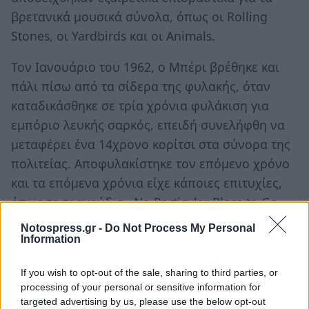
βρετανικά μουσικά σύνολα, όπως οι Rolling
Stones, οι Yardbirds και οι Animals.
Τον Ιανουάριο του 1962, ο Μπέρι βρέθηκε και
πάλι πίσω από τα σίδερα της φυλακής, όταν
καταδικάσθηκε σε τρία χρόνια φυλάκιση για
εμπόριο λευκής σαρκός, επειδή συνελήφθη να
μεταφέρει ένα 14χρονο κορίτσι στα σύνορα της
πολιτείας. Αποφυλακίστηκε τον επόμενο χρόνο
και τα επόμενα χρόνια είχε κάποιες επιτυχίες,
όπως τα τραγούδια «No Particular Place to Go»
(1964), «You Never Can Tell» (1964) και «Nadine»
Notospress.gr -
Do Not Process My Personal
(1964).
Information
If you wish to opt-out of the sale, sharing to third parties, or
processing of your personal or sensitive information for
targeted advertising by us, please use the below opt-out