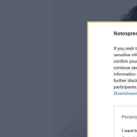
Notospres
If you wish 
sensitive in
confirm you
continue se
information 
further disc
participants
Downstream 
Persona
I want t