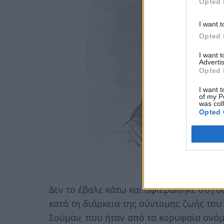
Opted 
I want t
Opted 
I want 
Advertis
Opted 
I want t
of my P
was col
Opted 
Δεν το έβαλε κάτω και αφιερώθηκε στη σύ
κατά τη διάρκεια της σύντομης ζωής του 
Σούμαν, που ήταν από τα κορυφαία ονόμ