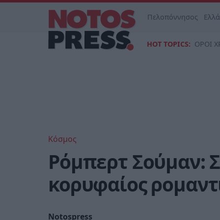
Πελοπόννησος
Ελλ
HOT TOPICS:
ΟΡΟΙ Χ
Κόσμος
Ρόμπερτ Σούμαν: 
κορυφαίος ρομαντ
Notospress