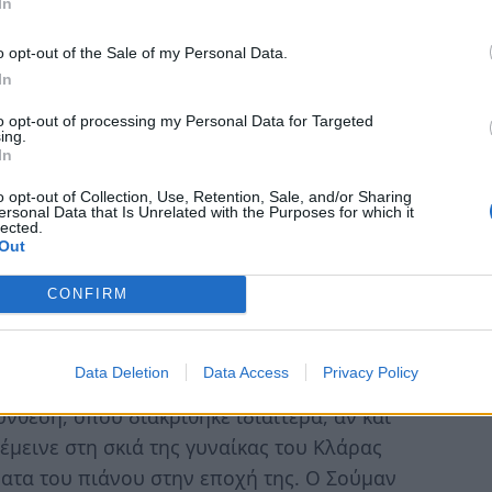
In
o opt-out of the Sale of my Personal Data.
In
to opt-out of processing my Personal Data for Targeted
ing.
In
o opt-out of Collection, Use, Retention, Sale, and/or Sharing
ersonal Data that Is Unrelated with the Purposes for which it
lected.
Out
CONFIRM
Data Deletion
Data Access
Privacy Policy
νθεση, όπου διακρίθηκε ιδιαίτερα, αν και
έμεινε στη σκιά της γυναίκας του Κλάρας
ατα του πιάνου στην εποχή της. Ο Σούμαν