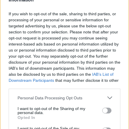
If you wish to opt-out of the sale, sharing to third parties, or
processing of your personal or sensitive information for
targeted advertising by us, please use the below opt-out
Ο Ήλιος όπως δεν τον έχουμε ξαναδεί – Οι πιο
section to confirm your selection. Please note that after your
λεπτομερείς εικόνες που καταγράφηκαν ποτέ
opt-out request is processed you may continue seeing
interest-based ads based on personal information utilized by
08/08/2026 10:30
us or personal information disclosed to third parties prior to
your opt-out. You may separately opt-out of the further
disclosure of your personal information by third parties on the
IAB’s list of downstream participants. This information may
also be disclosed by us to third parties on the
IAB’s List of
Downstream Participants
that may further disclose it to other
third parties.
Personal Data Processing Opt Outs
I want to opt-out of the Sharing of my
personal data.
Opted In
I want to opt-out of the Sale of my