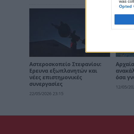
was col
Opted 
Αστεροσκοπείο Στεφανίου:
Αρχαία
Ερευνα εξωπλανητών και
ανακά
νέες επιστημονικές
όσα γ
συνεργασίες
12/05/20
22/05/2026 23:15