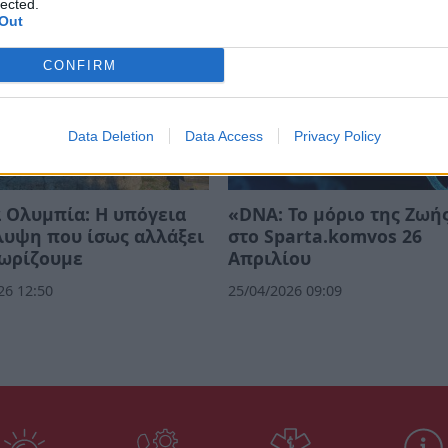
lected.
Out
CONFIRM
Data Deletion
Data Access
Privacy Policy
 Ολυμπία: Η υπόγεια
«DNA: Το μόριο της Ζωή
λυψη που ίσως αλλάξει
στο Sparta.komvos 26
νωρίζουμε
Απριλίου
26 12:50
25/04/2026 09:09