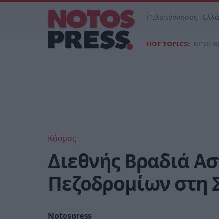
Πελοπόννησος
Ελλ
HOT TOPICS:
ΟΡΟΙ Χ
Κόσμος
Διεθνής Βραδιά Α
Πεζοδρομίων στη 
Notospress