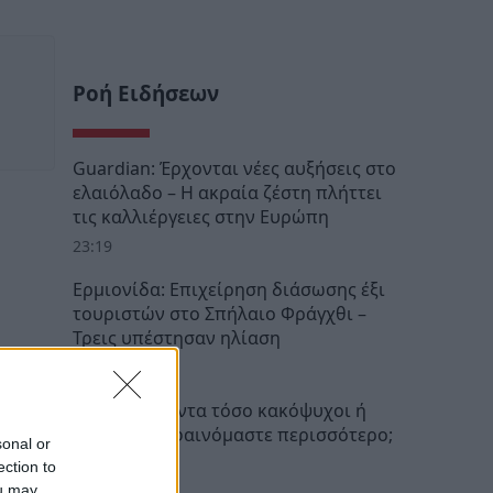
Ροή Ειδήσεων
Guardian: Έρχονται νέες αυξήσεις στο
ελαιόλαδο – Η ακραία ζέστη πλήττει
τις καλλιέργειες στην Ευρώπη
23:19
Ερμιονίδα: Επιχείρηση διάσωσης έξι
τουριστών στο Σπήλαιο Φράγχθι –
Τρεις υπέστησαν ηλίαση
22:46
Ήμασταν πάντα τόσο κακόψυχοι ή
τώρα απλά φαινόμαστε περισσότερο;
sonal or
22:32
ection to
ou may