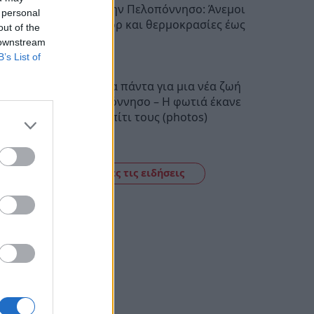
Ο καιρός στην Πελοπόννησο: Άνεμοι
 personal
έως 5 μποφόρ και θερμοκρασίες έως
out of the
38 βαθμούς
 downstream
22:28
B’s List of
Πούλησαν τα πάντα για μια νέα ζωή
στην Πελοπόννησο – Η φωτιά έκανε
στάχτη το σπίτι τους (photos)
22:06
Δείτε όλες τις ειδήσεις
ι η
ιστεί