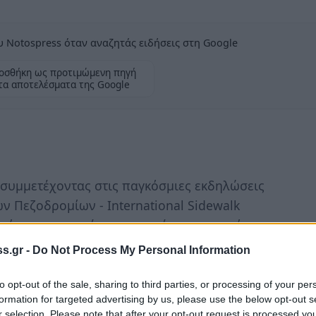
 Notospress όταν αναζητάς ειδήσεις στη Google
οσθήκη ως προτιμώμενη πηγή
τα αποτελέσματα της Google
συμμετέχοντας στις παγκόσμιες εκδηλώσεις
ν Πεζοδρομίων - International Sidewalk
θα είναι αφιερωμένη στην μνήμη πρωτοπόρου
οποίος πρόσφατα απεβίωσε, διοργανώνει
s.gr -
Do Not Process My Personal Information
Πλατεία της Σπάρτης το Σάββατο 8 Μαρτίου
to opt-out of the sale, sharing to third parties, or processing of your per
formation for targeted advertising by us, please use the below opt-out s
r selection. Please note that after your opt-out request is processed y