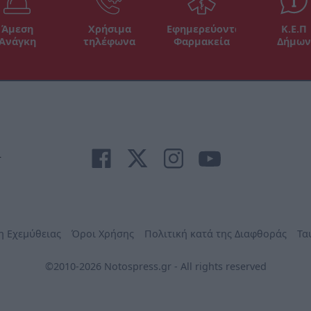
Άμεση
Χρήσιμα
Εφημερεύοντα
Κ.Ε.Π
Ανάγκη
τηλέφωνα
Φαρμακεία
Δήμων
r
η Εχεμύθειας
Όροι Χρήσης
Πολιτική κατά της Διαφθοράς
Τα
©2010-2026 Notospress.gr - All rights reserved