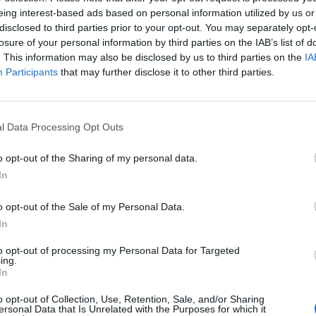
eing interest-based ads based on personal information utilized by us or
disclosed to third parties prior to your opt-out. You may separately opt-
losure of your personal information by third parties on the IAB’s list of
. This information may also be disclosed by us to third parties on the
IA
Participants
that may further disclose it to other third parties.
l Data Processing Opt Outs
o opt-out of the Sharing of my personal data.
In
o opt-out of the Sale of my Personal Data.
In
 τα ίδια πράγματα κάθε
Νέα έρευνα: Πόσο αντέχε
to opt-out of processing my Personal Data for Targeted
οκύριακο; Η επιστήμη
ελιά χωρίς νερό και τι
ing.
τι δεν είναι κακή
συμβαίνει όταν ξαναποτ
In
εια
03/06/2026 12:56
o opt-out of Collection, Use, Retention, Sale, and/or Sharing
26 21:36
ersonal Data that Is Unrelated with the Purposes for which it