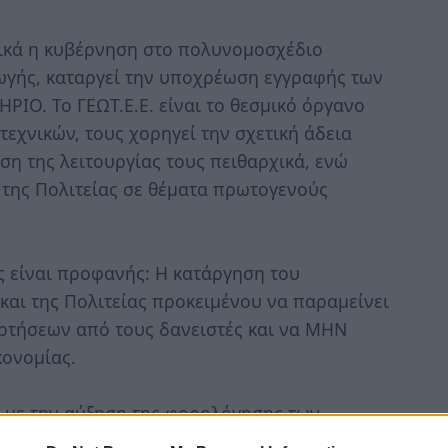
ικά η κυβέρνηση στο πολυνομοσχέδιο
γής, καταργεί την υποχρέωση εγγραφής των
ΙΟ. Το ΓΕΩΤ.Ε.Ε. είναι το θεσμικό όργανο
τεχνικών, τους χορηγεί την σχετική άδεια
ση της λειτουργίας τους πειθαρχικά, ενώ
 της Πολιτείας σε θέματα πρωτογενούς
ς είναι προφανής: Η κατάργηση του
αι της Πολιτείας προκειμένου να παραμείνει
ρτήσεων από τους δανειστές και να ΜΗΝ
κονομίας.
 με την αύξηση της φορολόγησης των
αγροτεμάχια, με την αύξηση του κόστους