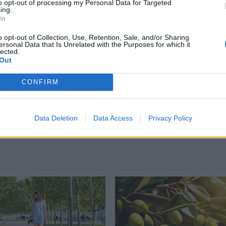
to opt-out of processing my Personal Data for Targeted
ing.
In
ο Λαός θα βάλει άμεσα τέλος στο ξεπούλημα
λλο πολιτικό χρόνο να ολοκληρώσουν το
o opt-out of Collection, Use, Retention, Sale, and/or Sharing
ersonal Data that Is Unrelated with the Purposes for which it
lected.
Out
εδρος του Συλλόγου Γεωπόνων Λακωνίας
CONFIRM
Data Deletion
Data Access
Privacy Policy