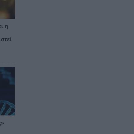
ι η
ιστεί
ς»