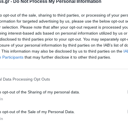
s.gr -
Do Not Process My Personal Information
γεια (αγροτικό ρεύμα και πετρέλαιο) και μια
to opt-out of the sale, sharing to third parties, or processing of your per
formation for targeted advertising by us, please use the below opt-out s
r selection. Please note that after your opt-out request is processed y
 στην έξοδο από την οικονομική κρίση και
eing interest-based ads based on personal information utilized by us or
ί στα πόδια της, πρέπει να καταστραφεί!
disclosed to third parties prior to your opt-out. You may separately opt-
εχνικούς, που λίγους μήνες πριν δεν ήταν σε
losure of your personal information by third parties on the IAB’s list of
. This information may also be disclosed by us to third parties on the
IA
ης ρύθμισης για την συνταγογράφηση των
Participants
that may further disclose it to other third parties.
α το ποιος θα είναι αυτός που θα
l Data Processing Opt Outs
εψαν τα λόγια τα μεγάλα περί ανάπτυξης από
o opt-out of the Sharing of my personal data.
ετωπίζουν την τιμημένη αγροτιά και τι
In
 ΝΔ-ΠΑΣΟΚ που πίστεψαν πως στόχος της
o opt-out of the Sale of my Personal Data.
αι όχι το ξεπούλημα της στα ξένα
In