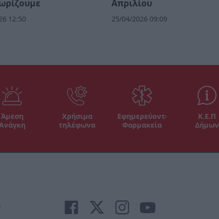
νωρίζουμε
Απριλίου
26 12:50
25/04/2026 09:09
Άμεση
Χρήσιμα
Εφημερεύοντα
Κ.Ε.Π
Ανάγκη
τηλέφωνα
Φαρμακεία
Δήμων
r