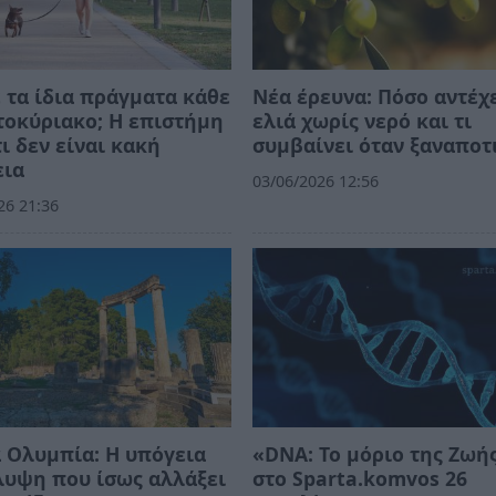
 τα ίδια πράγματα κάθε
Νέα έρευνα: Πόσο αντέχε
οκύριακο; Η επιστήμη
ελιά χωρίς νερό και τι
τι δεν είναι κακή
συμβαίνει όταν ξαναποτ
εια
03/06/2026 12:56
26 21:36
 Ολυμπία: Η υπόγεια
«DNA: Το μόριο της Ζωή
λυψη που ίσως αλλάξει
στο Sparta.komvos 26