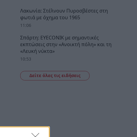
Λακωνία: Στέλνουν Πυροσβέστες στη
φωτιά με όχημα του 1965
11:06
Σπάρτη: EYECONIK με σημαντικές
εκπτώσεις στην «Ανοικτή πόλη» και τη
«Λευκή νύκτα»
10:53
Δείτε όλες τις ειδήσεις