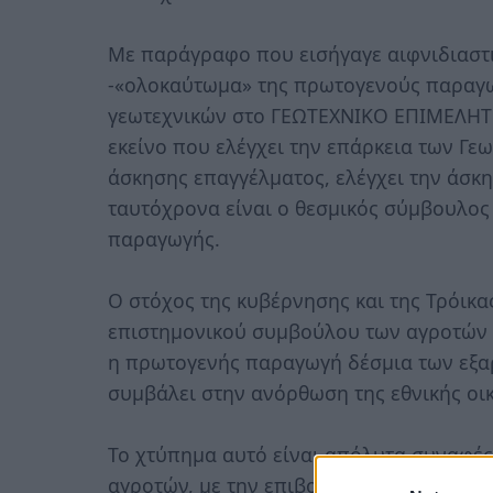
Με παράγραφο που εισήγαγε αιφνιδιαστ
-«ολοκαύτωμα» της πρωτογενούς παραγω
γεωτεχνικών στο ΓΕΩΤΕΧΝΙΚΟ ΕΠΙΜΕΛΗΤΗΡ
εκείνο που ελέγχει την επάρκεια των Γεω
άσκησης επαγγέλματος, ελέγχει την άσκη
ταυτόχρονα είναι ο θεσμικός σύμβουλος
παραγωγής.
Ο στόχος της κυβέρνησης και της Τρόικα
επιστημονικού συμβούλου των αγροτών κ
η πρωτογενής παραγωγή δέσμια των εξα
συμβάλει στην ανόρθωση της εθνικής οι
Το χτύπημα αυτό είναι απόλυτα συναφές
αγροτών, με την επιβολή χαρατσιού στα 