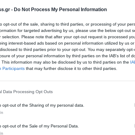
νησε τις πρωινές ώρες της Τετάρτης με μικρής
ου σεισμού των 4,2 βαθμών, ακολούθησαν
s.gr -
Do Not Process My Personal Information
ιοχή.
to opt-out of the sale, sharing to third parties, or processing of your per
ς 1/6, κατεγράφη σεισμός 4,3 βαθμών της
formation for targeted advertising by us, please use the below opt-out s
r selection. Please note that after your opt-out request is processed y
οτιοδυτικά του ακρωτηρίου Ταίναρου. Το
eing interest-based ads based on personal information utilized by us or
disclosed to third parties prior to your opt-out. You may separately opt-
losure of your personal information by third parties on the IAB’s list of
ιές από τις παραπάνω σεισμικές δονήσεις.
. This information may also be disclosed by us to third parties on the
IA
Participants
that may further disclose it to other third parties.
l Data Processing Opt Outs
o opt-out of the Sharing of my personal data.
In
o opt-out of the Sale of my Personal Data.
In