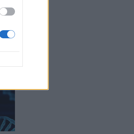
ι η
ιστεί