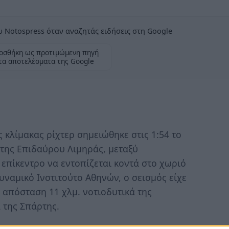
 Notospress όταν αναζητάς ειδήσεις στη Google
οσθήκη ως προτιμώμενη πηγή
τα αποτελέσματα της Google
 κλίμακας ρίχτερ σημειώθηκε στις 1:54 το
 της Επιδαύρου Λιμηράς, μεταξύ
επίκεντρο να εντοπίζεται κοντά στο χωριό
ναμικό Ινστιτούτο Αθηνών, ο σεισμός είχε
ε απόσταση 11 χλμ. νοτιοδυτικά της
 της Σπάρτης.