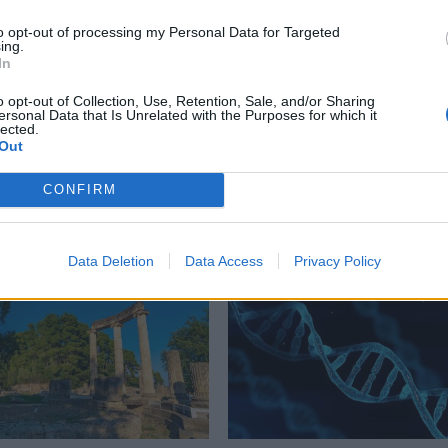
to opt-out of processing my Personal Data for Targeted
ing.
In
o opt-out of Collection, Use, Retention, Sale, and/or Sharing
ersonal Data that Is Unrelated with the Purposes for which it
lected.
 τα ίδια πράγματα κάθε
Νέα έρευνα: Πόσο αντέχε
Out
οκύριακο; Η επιστήμη
ελιά χωρίς νερό και τι
τι δεν είναι κακή
συμβαίνει όταν ξαναποτ
CONFIRM
εια
03/06/2026 12:56
26 21:36
Data Deletion
Data Access
Privacy Policy