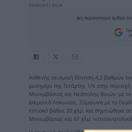
03/06/2011 00:28
Δες περισσότερα άρθρα του
Πρ
σ
Ασθενής σεισμική δόνηση 4,2 βαθμών της
μεσημέρι της Τετάρτης 1/6 στην περιοχή
Μονεμβάσιας και Νεάπολης Βοιών, με το 
Δαιμονιά Λακωνίας. Σύμφωνα με το Γεωδυ
εστιακό βάθος 20 χλμ. και σημειώθηκε σ
Μονεμβάσιας και 67 χλμ. νοτιοανατολικά