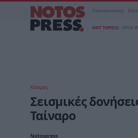
Πελοπόννησος
Ελλ
HOT TOPICS:
ΟΡΟΙ Χ
Κόσμος
Σεισμικές δονήσει
Ταίναρο
Notospress