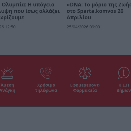
 Ολυμπία: Η υπόγεια
«DNA: Το μόριο της Ζωή
λυψη που ίσως αλλάξει
στο Sparta.komvos 26
νωρίζουμε
Απριλίου
26 12:50
25/04/2026 09:09
Άμεση
Χρήσιμα
Εφημερεύοντα
Κ.Ε.Π
Ανάγκη
τηλέφωνα
Φαρμακεία
Δήμων