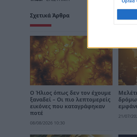
Opted 
Σχετικά Άρθρα
Ο Ήλιος όπως δεν τον έχουμε
Μελέτη
ξαναδεί – Οι πιο λεπτομερείς
δρόμων
εικόνες που καταγράφηκαν
εμφάν
ποτέ
21/07/20
08/08/2026 10:30