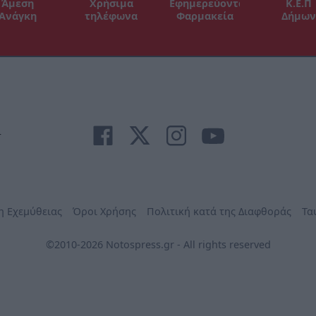
Άμεση
Χρήσιμα
Εφημερεύοντα
Κ.Ε.Π
Ανάγκη
τηλέφωνα
Φαρμακεία
Δήμων
r
η Εχεμύθειας
Όροι Χρήσης
Πολιτική κατά της Διαφθοράς
Τα
©2010-2026 Notospress.gr - All rights reserved