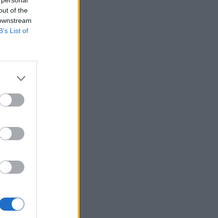
out of the
 downstream
B’s List of