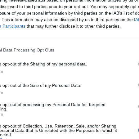
disclosed to third parties prior to your opt-out. You may separately opt-
losure of your personal information by third parties on the IAB’s list of
και Σάββατο 18.00-21.30. Τυχόν αλλαγές των
. This information may also be disclosed by us to third parties on the
IA
 ιδιαίτερα δελτία τύπου. Τα μαθήματα θα
Participants
that may further disclose it to other third parties.
ευματικής Εστίας (Λυκούργου & Χαμαρέτου)
ου (πεζόδρομος Κλεομβρότου) και τις
ς & Ελληνικού Λαδιού.
l Data Processing Opt Outs
o opt-out of the Sharing of my personal data.
In
λοντος του Δήμου Σπάρτης
ς Σπάρτης, του Πολιτιστικού Ιδρύματος
o opt-out of the Sale of my Personal Data.
λληνικού Λαδιού, του Σαινοπουλείου
In
έσης Εκπαίδευσης (ΕΛΜΕ) Λακωνίας.
to opt-out of processing my Personal Data for Targeted
ing.
In
o opt-out of Collection, Use, Retention, Sale, and/or Sharing
ersonal Data that Is Unrelated with the Purposes for which it
lected.