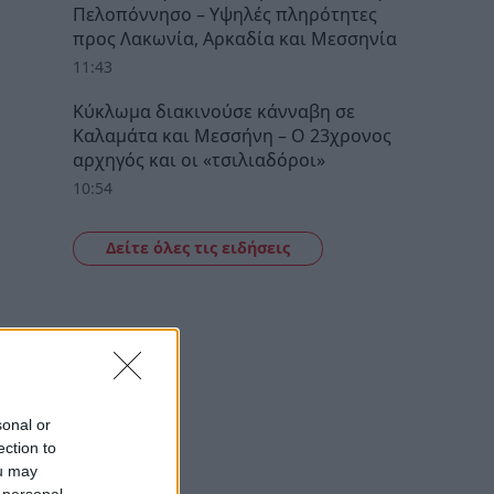
Πελοπόννησο – Υψηλές πληρότητες
προς Λακωνία, Αρκαδία και Μεσσηνία
11:43
Κύκλωμα διακινούσε κάνναβη σε
Καλαμάτα και Μεσσήνη – Ο 23χρονος
αρχηγός και οι «τσιλιαδόροι»
10:54
Δείτε όλες τις ειδήσεις
sonal or
ection to
ou may
 personal