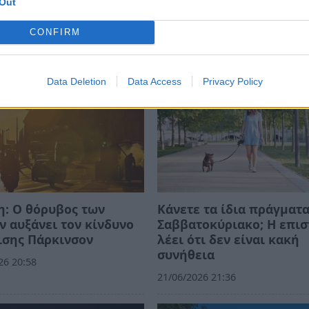
Out
CONFIRM
Data Deletion
Data Access
Privacy Policy
: Ο θόρυβος των
Κάνετε τα ίδια πράγματ
 αυξάνει τον κίνδυνο
Σαββατοκύριακο; Η επι
ισης Πάρκινσον
λέει ότι δεν είναι κακή
συνήθεια
26 20:58
21/06/2026 21:36