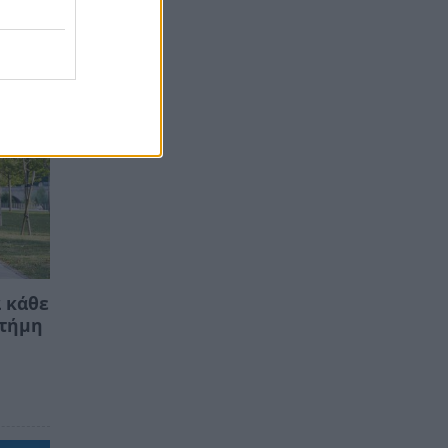
α κάθε
στήμη