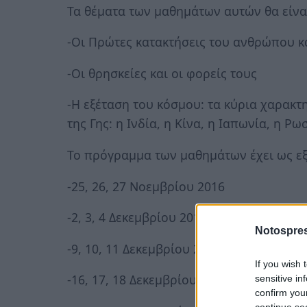
Τα θέματα των μαθημάτων αυτών θα είνα
-Οι Πρώτες κατακτήσεις του ανθρώπου κα
-Οι θρησκείες και οι φορείς τους
-Η εξέταση του κόσμου: τα κύρια χαρακτ
της Γης: η Ινδία, η Κίνα, η Ιαπωνία, η Ρ
Το πρόγραμμα των μαθημάτων έχει ως εξ
-25, 26, 27 Νοεμβρίου 2016
-2, 3, 4 Δεκεμβρίου 2016
Notospres
-9, 10, 11 Δεκεμβρίου 2016
If you wish 
-16, 17, 18 Δεκεμβρίου 2016
sensitive in
confirm you
continue se