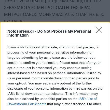
19:50 – 20:00 Κλείσιμο της εκδήλωσης από τον
ΣΕΒΑΣΜΙΟΤΑΤΟ ΜΗΤΡΟΠΟΛΙΤΗ ΤΗΣ ΙΕΡΑΣ
ΜΗΤΡΟΠΟΛΕΩΣ ΜΟΝΕΜΒΑΣΙΑΣ & ΣΠΑΡΤΗΣ κ. κ.
ΕΥΣΤΑΘΙΟ.
Notospress.gr -
Do Not Process My Personal
Η είσοδος θα είναι ελεύθερη.
Information
Θα δοθούν βεβαιώσεις παρακολούθησης της
ημερίδας.
If you wish to opt-out of the sale, sharing to third parties, or
processing of your personal or sensitive information for
targeted advertising by us, please use the below opt-out
section to confirm your selection. Please note that after your
TAGS:
ΕΠΙΣΤΗΜΗ
opt-out request is processed you may continue seeing
interest-based ads based on personal information utilized by
us or personal information disclosed to third parties prior to
your opt-out. You may separately opt-out of the further
disclosure of your personal information by third parties on the
IAB’s list of downstream participants. This information may
also be disclosed by us to third parties on the
IAB’s List of
Downstream Participants
that may further disclose it to other
third parties.