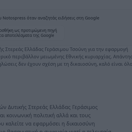
 Notospress όταν αναζητάς ειδήσεις στη Google
οσθήκη ως προτιμώμενη πηγή
τα αποτελέσματα της Google
ής Στερεάς Ελλάδας Γεράσιμου Τσούνη για την εφαρμογή
ρικό περιβάλλον μειωμένης Εθνικής κυριαρχίας. Απάντησ
ώσεις δεν έχουν σχέση με τη δικαιοσύνη, καλό είναι όλο
τών Δυτικής Στερεάς Ελλάδας Γεράσιμος
αι κοινωνική πολιτική αλλά και τους
υ καλείτε να εφαρμόσει η δικαιοσύνη
πιο βασανιστική η συγκυρία γιατί η τελευταία