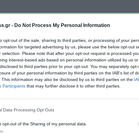
ας Γεράσιμος Τσούνης: “
Είναι δυσμενής η
s.gr -
Do Not Process My Personal Information
ταθλιπτικό το περιβάλλον για όλα ανεξαρτήτως τα
to opt-out of the sale, sharing to third parties, or processing of your per
ς. Για τη δικαιοσύνη είναι πιο βασανιστική η
formation for targeted advertising by us, please use the below opt-out s
αρμόσει εργατικούς νόμους που έχουν παραχθεί σε
r selection. Please note that after your opt-out request is processed y
αρχίας όπως συνηθίζεται να λέγεται από τα
eing interest-based ads based on personal information utilized by us or
disclosed to third parties prior to your opt-out. You may separately opt-
ό νομοθετικό σώμα οι εκπρόσωποι του οποίου κατά
losure of your personal information by third parties on the IAB’s list of
υ να αποστασιοποιηθούν απ΄ την προκαλούμενη
. This information may also be disclosed by us to third parties on the
IA
ητούν στους πιστωτές λυτρωτικό γι΄ αυτούς
Participants
that may further disclose it to other third parties.
 πλέον τραγική, τα παραδοσιακά μέτρα φτώχειας
τικό ανάχωμα απέναντι σε όποια καταχρηστική
l Data Processing Opt Outs
ότη έχει πλέον απολέσει πολύ μεγάλος μέρος
θαρτες από το χρόνο αξίες του δικαιικού μας
o opt-out of the Sharing of my personal data.
ροι για τον εργαζόμενο μεταχείριση, η προστασία
In
ά του εργοδότη οι οποίες κατά τη διαδρομή του