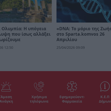
 Ολυμπία: Η υπόγεια
«DNA: Το μόριο της Ζωή
λυψη που ίσως αλλάξει
στο Sparta.komvos 26
νωρίζουμε
Απριλίου
26 12:50
25/04/2026 09:09
Άμεση
Χρήσιμα
Εφημερεύοντα
Κ.Ε.Π
Ανάγκη
τηλέφωνα
Φαρμακεία
Δήμων