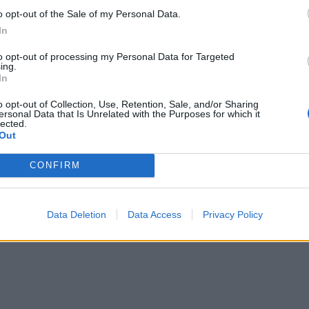
o opt-out of the Sale of my Personal Data.
λληνικά Εργατοδικεία είναι αμφίβολο εάν πλέον
In
λεσματικά ιατρικά εργαλεία για την αποκατάσταση
to opt-out of processing my Personal Data for Targeted
ing.
In
o opt-out of Collection, Use, Retention, Sale, and/or Sharing
πιτελούν το έργο τους όπως επιτάσσει το
ersonal Data that Is Unrelated with the Purposes for which it
lected.
χουν από ενέργειες που αμαυρώνουν πολλές
Out
δρου του Εφετείου που δεν έχει σχέση με τη
CONFIRM
ρια της δικαιοδοσίας μας και ειδικά για ζητήματα
ή και τα εκλεγμένα από τους Έλληνες πολίτες
ιοσύνης να μην το βλέπουν".
Data Deletion
Data Access
Privacy Policy