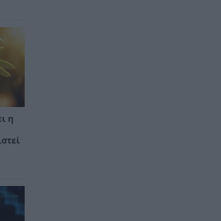
ι η
ιστεί