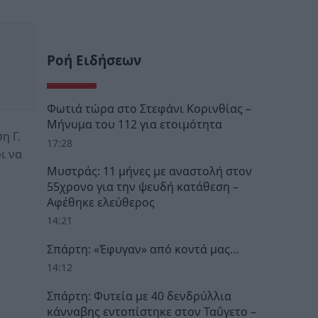
Ροή Ειδήσεων
Φωτιά τώρα στο Στεφάνι Κορινθίας –
Μήνυμα του 112 για ετοιμότητα
η Γ.
17:28
ι να
Μυστράς: 11 μήνες με αναστολή στον
55χρονο για την ψευδή κατάθεση –
Αφέθηκε ελεύθερος
14:21
Σπάρτη: «Έφυγαν» από κοντά μας…
14:12
Σπάρτη: Φυτεία με 40 δενδρύλλια
κάνναβης εντοπίστηκε στον Ταΰγετο –